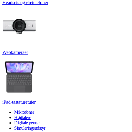
Headsets og øretelefoner
Webkameraer
iPad-tastaturetuier
Mikrofoner
Højttalere
Digitale penne
Simuleringsudstyr