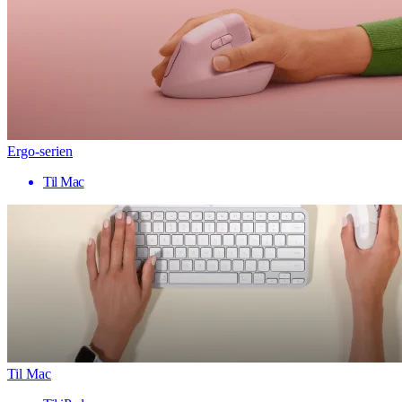
Ergo-serien
Til Mac
Til Mac