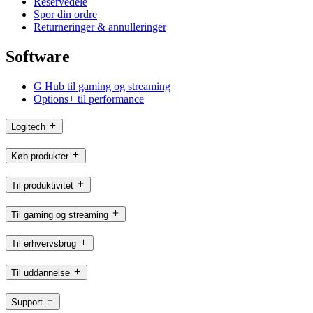
Reservedele
Spor din ordre
Returneringer & annulleringer
Software
G Hub til gaming og streaming
Options+ til performance
Logitech
Køb produkter
Til produktivitet
Til gaming og streaming
Til erhvervsbrug
Til uddannelse
Support