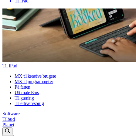
Til iPad
Til iPad
MX til kreative brugere
MX til programmører
På farten
Ultimate Ears
Til gaming
Til erhvervsbrug
Software
Tilbud
Planet