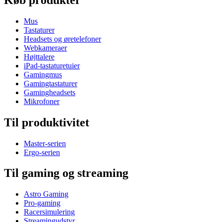
Mus
Tastaturer
Headsets og øretelefoner
Webkameraer
Højttalere
iPad-tastaturetuier
Gamingmus
Gamingtastaturer
Gamingheadsets
Mikrofoner
Til produktivitet
Master-serien
Ergo-serien
Til gaming og streaming
Astro Gaming
Pro-gaming
Racersimulering
Streamingudstyr