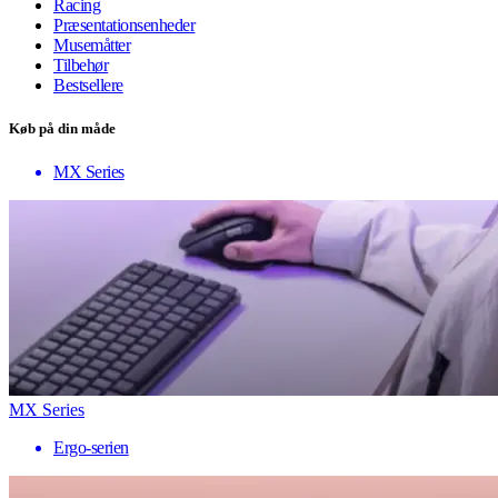
Racing
Præsentationsenheder
Musemåtter
Tilbehør
Bestsellere
Køb på din måde
MX Series
MX Series
Ergo-serien