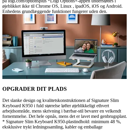
på logi.com/optionsplus *Logi Options+-appen understøttes i
øjeblikket ikke til Chrome OS, Linux , ipadOS, iOS og Android.
Enhedens grundlæggende funktioner fungerer uden den.
OPGRADER DIT PLADS
Det slanke design og kvalitetskonstruktionen af Signature Slim
Keyboard K950 i fuld størrelse løfter øjeblikkeligt ethvert
arbejdsområde, mens skrivning i bærbar-stil bevarer en velkendt
fornemmelse. Det hele opnås, mens det er lavet med genbrugsplast.
* Signature Slim Keyboard K950-plastindhold: minimum 48 %,
eksklusive trykt ledningssamling, kabler og emballage