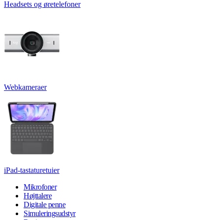
Headsets og øretelefoner
Webkameraer
iPad-tastaturetuier
Mikrofoner
Højttalere
Digitale penne
Simuleringsudstyr