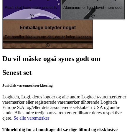
Plast skal have mere end et liv.
Aluminium er lige blevet mere cool
Emballage betyder noget
Det handler ikke kun om det, der er inden i kassen
Du vil måske også synes godt om
Senest set
Juridisk varemærkeerklæring
Logitech, Logi, deres logoer og alle andre Logitech-varemærker er
varemærker eller registrerede varemærker tilhørende Logitech
Europe S.A. og/eller dets associerede selskaber i USA og andre
lande. Alle andre tredjepartsvaremærker tilhører deres respektive
ejere.
Se alle varemærker
Tilmeld dig for at modtage dit særlige tilbud og eksklusive