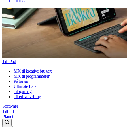
Til iPad
Til iPad
MX til kreative brugere
MX til programmører
På farten
Ultimate Ears
Til gaming
Til erhvervsbrug
Software
Tilbud
Planet