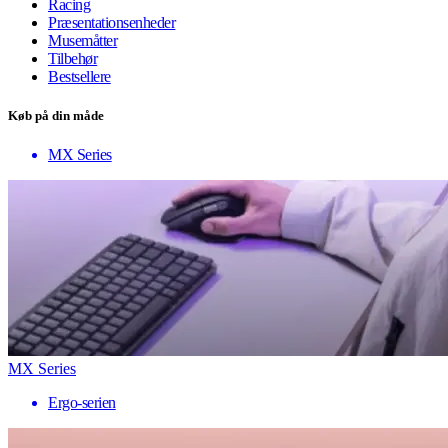
Racing
Præsentationsenheder
Musemåtter
Tilbehør
Bestsellere
Køb på din måde
MX Series
MX Series
Ergo-serien