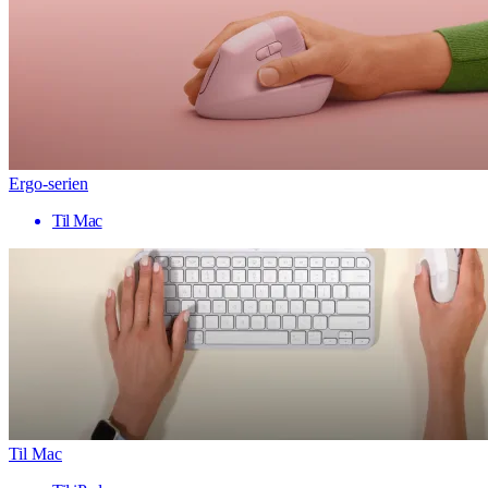
Ergo-serien
Til Mac
Til Mac