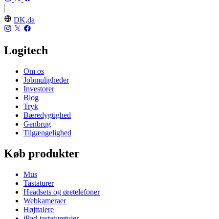
DK,da
Logitech
Om os
Jobmuligheder
Investorer
Blog
Tryk
Bæredygtighed
Genbrug
Tilgængelighed
Køb produkter
Mus
Tastaturer
Headsets og øretelefoner
Webkameraer
Højttalere
iPad-tastaturetuier