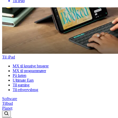
Til iPad
Til iPad
MX til kreative brugere
MX til programmører
På farten
Ultimate Ears
Til gaming
Til erhvervsbrug
Software
Tilbud
Planet