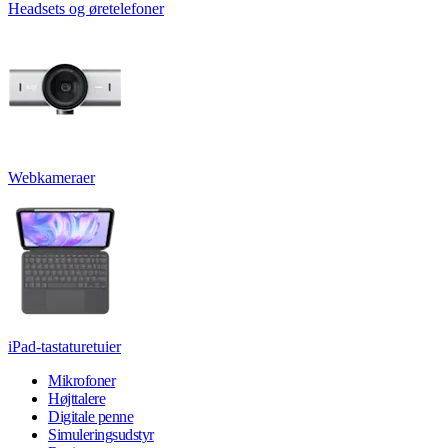
Headsets og øretelefoner
Webkameraer
iPad-tastaturetuier
Mikrofoner
Højttalere
Digitale penne
Simuleringsudstyr