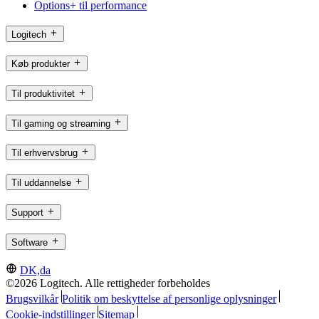
Options+ til performance
Logitech
Køb produkter
Til produktivitet
Til gaming og streaming
Til erhvervsbrug
Til uddannelse
Support
Software
DK,da
©2026 Logitech. Alle rettigheder forbeholdes
Brugsvilkår
Politik om beskyttelse af personlige oplysninger
Cookie-indstillinger
Sitemap