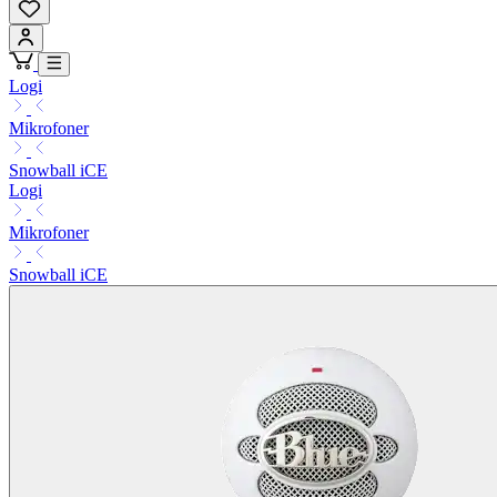
Logi
Mikrofoner
Snowball iCE
Logi
Mikrofoner
Snowball iCE