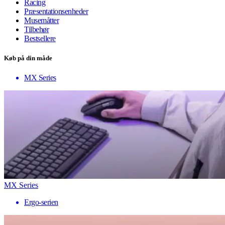
Racing
Præsentationsenheder
Musemåtter
Tilbehør
Bestsellere
Køb på din måde
MX Series
MX Series
Ergo-serien