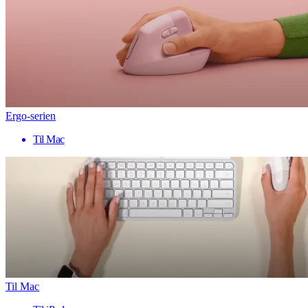
Ergo-serien
Til Mac
Til Mac