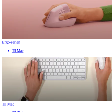
Ergo-serien
Til Mac
Til Mac