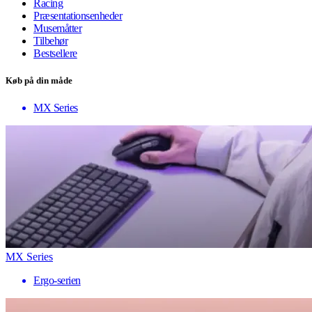
Racing
Præsentationsenheder
Musemåtter
Tilbehør
Bestsellere
Køb på din måde
MX Series
MX Series
Ergo-serien