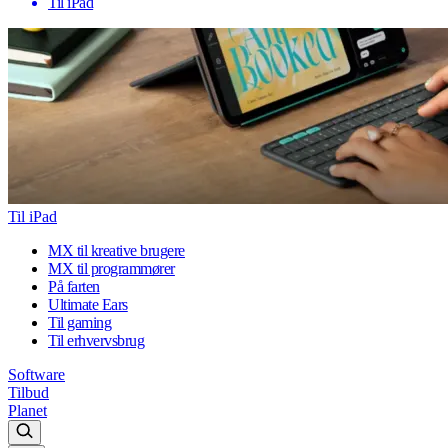
Til iPad
Til iPad
MX til kreative brugere
MX til programmører
På farten
Ultimate Ears
Til gaming
Til erhvervsbrug
Software
Tilbud
Planet