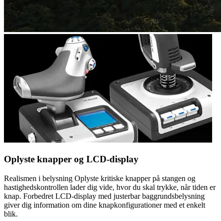
Oplyste knapper og LCD-display
Realismen i belysning Oplyste kritiske knapper på stangen og
hastighedskontrollen lader dig vide, hvor du skal trykke, når tiden er
knap. Forbedret LCD-display med justerbar baggrundsbelysning
giver dig information om dine knapkonfigurationer med et enkelt
blik.