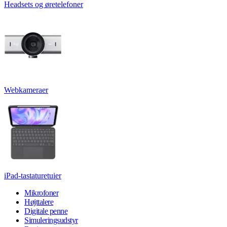
Headsets og øretelefoner
Webkameraer
iPad-tastaturetuier
Mikrofoner
Højttalere
Digitale penne
Simuleringsudstyr