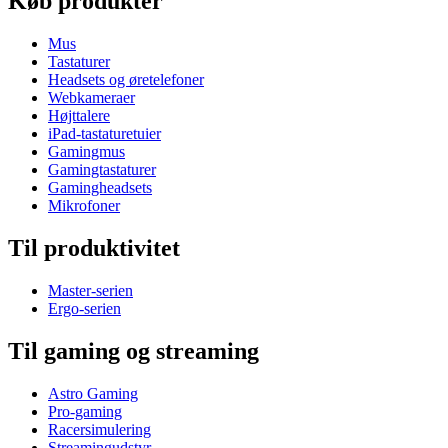
Køb produkter
Mus
Tastaturer
Headsets og øretelefoner
Webkameraer
Højttalere
iPad-tastaturetuier
Gamingmus
Gamingtastaturer
Gamingheadsets
Mikrofoner
Til produktivitet
Master-serien
Ergo-serien
Til gaming og streaming
Astro Gaming
Pro-gaming
Racersimulering
Streamingudstyr