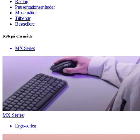
Racing
Præsentationsenheder
Musemåtter
Tilbehør
Bestsellere
Køb på din måde
MX Series
MX Series
Ergo-serien