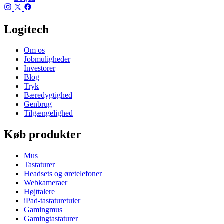
Logitech
Om os
Jobmuligheder
Investorer
Blog
Tryk
Bæredygtighed
Genbrug
Tilgængelighed
Køb produkter
Mus
Tastaturer
Headsets og øretelefoner
Webkameraer
Højttalere
iPad-tastaturetuier
Gamingmus
Gamingtastaturer