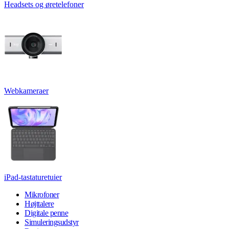
Headsets og øretelefoner
Webkameraer
iPad-tastaturetuier
Mikrofoner
Højttalere
Digitale penne
Simuleringsudstyr