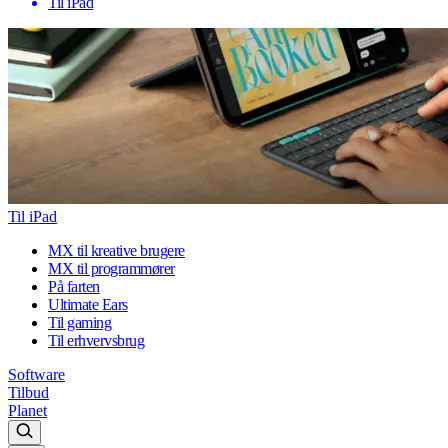
Til iPad
Til iPad
MX til kreative brugere
MX til programmører
På farten
Ultimate Ears
Til gaming
Til erhvervsbrug
Software
Tilbud
Planet