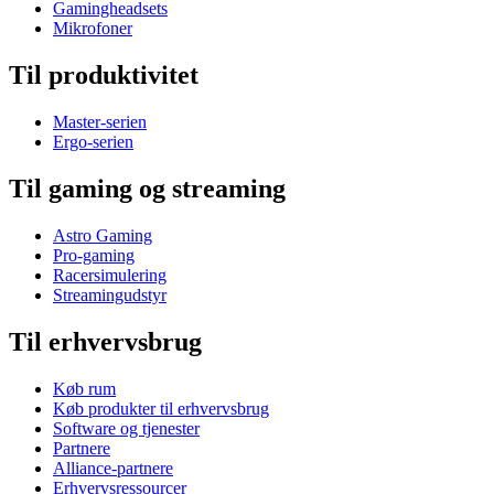
Gamingheadsets
Mikrofoner
Til produktivitet
Master-serien
Ergo-serien
Til gaming og streaming
Astro Gaming
Pro-gaming
Racersimulering
Streamingudstyr
Til erhvervsbrug
Køb rum
Køb produkter til erhvervsbrug
Software og tjenester
Partnere
Alliance-partnere
Erhvervsressourcer