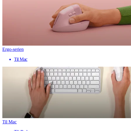
Ergo-serien
Til Mac
Til Mac