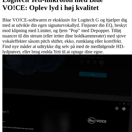
VO!CE: Oplev lyd i høj kvalitet
Blue VO!CE-softwaren er eksklusiv for Logitech G og hjælper dig
med at udvikle din egen signaturvokallyd. Finjuster din EQ, beskyt
mod klipning med Limiter, og fjern "Pop" med Depopper. Tilføj
nuancer til din stream (eller irriter dine holdkammerater) med sjove
vokaleffekter såsom pitch shifter, ekko, rumklang eller koreffekt.
Find nye måder at udtrykke dig selv på med de medfølgende HD-
lydprøver, eller brug endda Yeti til at optage dine egne.