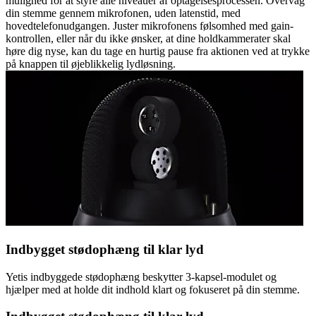
mulighed for at styre alle niveauer af optagelsesprocessen. Overvåg
din stemme gennem mikrofonen, uden latenstid, med
hovedtelefonudgangen. Juster mikrofonens følsomhed med gain-
kontrollen, eller når du ikke ønsker, at dine holdkammerater skal
høre dig nyse, kan du tage en hurtig pause fra aktionen ved at trykke
på knappen til øjeblikkelig lydløsning.
Indbygget stødophæng til klar lyd
Yetis indbyggede stødophæng beskytter 3-kapsel-modulet og
hjælper med at holde dit indhold klart og fokuseret på din stemme.