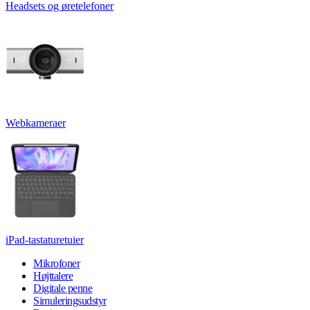
Headsets og øretelefoner
Webkameraer
iPad-tastaturetuier
Mikrofoner
Højttalere
Digitale penne
Simuleringsudstyr