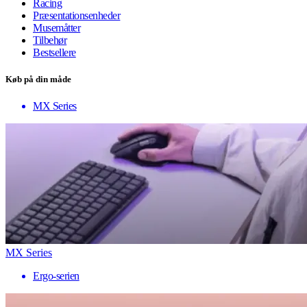
Racing
Præsentationsenheder
Musemåtter
Tilbehør
Bestsellere
Køb på din måde
MX Series
MX Series
Ergo-serien