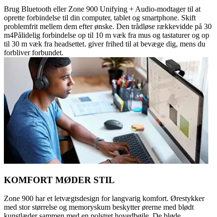
Brug Bluetooth eller Zone 900 Unifying + Audio-modtager til at
oprette forbindelse til din computer, tablet og smartphone. Skift
problemfrit mellem dem efter ønske. Den trådløse rækkevidde på 30
m4Pålidelig forbindelse op til 10 m væk fra mus og tastaturer og op
til 30 m væk fra headsettet. giver frihed til at bevæge dig, mens du
forbliver forbundet.
KOMFORT MØDER STIL
Zone 900 har et letvægtsdesign for langvarig komfort. Ørestykker
med stor størrelse og memoryskum beskytter ørerne med blødt
kunstlæder sammen med en polstret hovedbøjle. De bløde