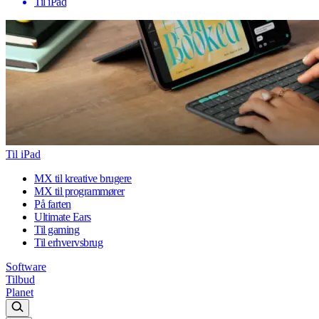
Til iPad
Til iPad
MX til kreative brugere
MX til programmører
På farten
Ultimate Ears
Til gaming
Til erhvervsbrug
Software
Tilbud
Planet