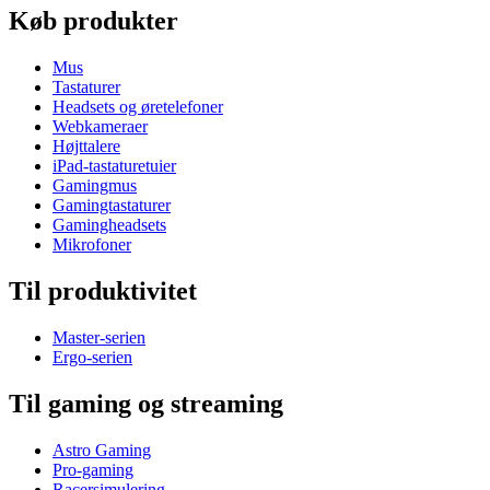
Køb produkter
Mus
Tastaturer
Headsets og øretelefoner
Webkameraer
Højttalere
iPad-tastaturetuier
Gamingmus
Gamingtastaturer
Gamingheadsets
Mikrofoner
Til produktivitet
Master-serien
Ergo-serien
Til gaming og streaming
Astro Gaming
Pro-gaming
Racersimulering