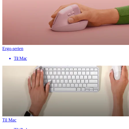
Ergo-serien
Til Mac
Til Mac