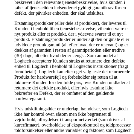
beskrevet i den relevante tjenestebeskrivelse, hvis kunden i
løbet af tjenestetiden indsender et gyldigt garantikrav for en
defekt, der påvirker enheden, der skal udskiftes.
Erstatningsprodukter (eller dele af produkter), der leveres til
Kunden i henhold til en tjenestebeskrivelse, vil enten være et
nyt produkt eller et produkt, der i ydeevne svarer til et nyt
produkt. Erstatningsprodukter er underlagt den originale eller
udvidede produktgaranti (alt efter hvad der er relevant) og er
dækket af garantien i resten af garantiperioden eller tredive
(30) dage, alt efter hvad der er længst. Som anmodet af
Logitech accepterer Kunden straks at returnere den defekte
enhed til Logitech i henhold til Logitechs instruktioner (fragt
forudbetalt). Logitech kan efter eget valg teste det returnerede
Produkt for hardwarefejl og forbeholder sig retten til at
fakturere Kunden for den fulde pris, hvis Kunden undlader at
returnere det defekte produkt, eller hvis testning ikke
bekræfter en Defekt, der er omfattet af den gældende
hardwaregaranti.
Hvis udskiftningstider er underlagt hændelser, som Logitech
ikke har kontrol over, såsom men ikke begrænset til
vejrforhold, afbrydelser i transportnetværket (som drives af
kurerfirmaer), overholdelse af eksportkontrol og toldprocesser,
toldforsinkelser eller andre variabler og faktorer, som Logitech