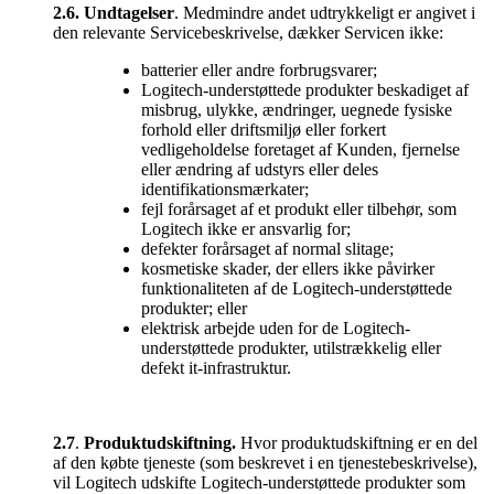
2.6.
Undtagelser
. Medmindre andet udtrykkeligt er angivet i
den relevante Servicebeskrivelse, dækker Servicen ikke:
batterier eller andre forbrugsvarer;
Logitech-understøttede produkter beskadiget af
misbrug, ulykke, ændringer, uegnede fysiske
forhold eller driftsmiljø eller forkert
vedligeholdelse foretaget af Kunden, fjernelse
eller ændring af udstyrs eller deles
identifikationsmærkater;
fejl forårsaget af et produkt eller tilbehør, som
Logitech ikke er ansvarlig for;
defekter forårsaget af normal slitage;
kosmetiske skader, der ellers ikke påvirker
funktionaliteten af de Logitech-understøttede
produkter; eller
elektrisk arbejde uden for de Logitech-
understøttede produkter, utilstrækkelig eller
defekt it-infrastruktur.
2.7
.
Produktudskiftning.
Hvor produktudskiftning er en del
af den købte tjeneste (som beskrevet i en tjenestebeskrivelse),
vil Logitech udskifte Logitech-understøttede produkter som