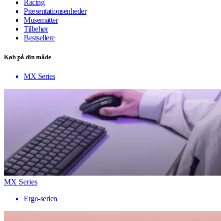
Racing
Præsentationsenheder
Musemåtter
Tilbehør
Bestsellere
Køb på din måde
MX Series
MX Series
Ergo-serien