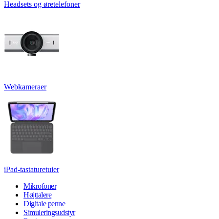
Headsets og øretelefoner
Webkameraer
iPad-tastaturetuier
Mikrofoner
Højttalere
Digitale penne
Simuleringsudstyr