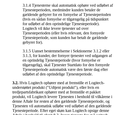
3.1.4 Tjenesterne skal automatisk ophøre ved udløbet af
Tjenesteperioden, medmindre kunden betaler de
gældende gebyrer for en fornyelse af Tjenesteperioden
(hvis en sådan fornyelse er tilgængelig på tidspunktet
for udløbet af den oprindelige Tjenesteperiode).
Logitech vil ikke levere tjenester ud over
Tjenesteperioden (eller hvis relevant, den fornyede
Tjenesteperiode, som kunden har betalt de gældende
gebyrer for).
3.1.5 Uanset bestemmelserne i Sektionerne 3.1.2 eller
3.1.3, for kunder, der fornyer tjenester ved udgangen af
en oprindelig Tjenesteperiode (hvor fornyelse er
tilgængelig), skal Tjenester Startdato for den fornyede
Tjenesteperiode automatisk være den første dag efter
udløbet af den oprindelige Tjenesteperiode.
3.2.
Hvis Logitech ophører med at fremstille et Logitech-
understøttet produkt ("Udtjent produkt"), eller hvis en
tredjepartsfabrikant ophører med at fremstille et pakket
produkt, vil Logitech levere Tjenesten i henhold til vilkårene i
denne Aftale for resten af den gældende Tjenesteperiode, og
Tjenesten vil automatisk udløbe ved udløbet af den gældende
Tjenesteperiode. Efter eget skøn kan Logitech opsige denne