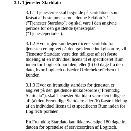
3.1.
Tjenester Startdato
3.1.1 Tjenesterne skal begynde på startdatoen som
fastsat af bestemmelserne i denne Sektion 3.1
("Tjenester Startdato") og skal vare i den angivne
periode for den gældende tjenesteplan
("Tjenesteperiode").
3.1.2 Hvor ingen kundespecificeret startdato for
tjenesten er angivet på den gældende indkøbsordre, vil
Tjenester Startdato være den tidligste af: (a) første
tildeling af en individuel licens til et specificeret Rum
inden for Logitech-portalen; eller (b) 60 dage fra den
dato, hvor Logitech udsteder Ordrebekræftelsen til
kunden.
3.1.3 Hvor en fremtidig startdato for tjenesten er
angivet på den gældende indkøbsordre ("Fremtidig
Startdato"), skal Tjenester Startdato være den tidligste
af: (a) den Fremtidige Startdato; eller (b) første tildeling
af en individuel licens til et specificeret Rum inden for
Logitech-portalen.
En Fremtidig Startdato kan ikke overstige 180 dage fra
datoen for oprettelse af serviceordren af Logitech.