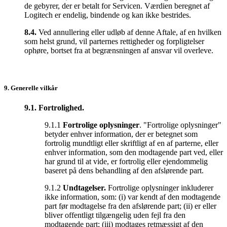
de gebyrer, der er betalt for Servicen. Værdien beregnet af
Logitech er endelig, bindende og kan ikke bestrides.
8.4.
Ved annullering eller udløb af denne Aftale, af en hvilken
som helst grund, vil parternes rettigheder og forpligtelser
ophøre, bortset fra at begrænsningen af ansvar vil overleve.
9. Generelle vilkår
9.1. Fortrolighed.
9.1.1
Fortrolige oplysninger
. "Fortrolige oplysninger"
betyder enhver information, der er betegnet som
fortrolig mundtligt eller skriftligt af en af parterne, eller
enhver information, som den modtagende part ved, eller
har grund til at vide, er fortrolig eller ejendommelig
baseret på dens behandling af den afslørende part.
9.1.2
Undtagelser.
Fortrolige oplysninger inkluderer
ikke information, som: (i) var kendt af den modtagende
part før modtagelse fra den afslørende part; (ii) er eller
bliver offentligt tilgængelig uden fejl fra den
modtagende part; (iii) modtages retmæssigt af den