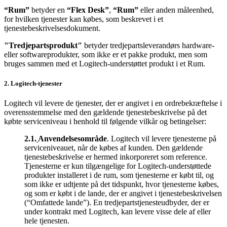
“Rum”
betyder en
“Flex Desk”
,
“Rum”
eller anden måleenhed,
for hvilken tjenester kan købes, som beskrevet i et
tjenestebeskrivelsesdokument.
"Tredjepartsprodukt"
betyder tredjepartsleverandørs hardware-
eller softwareprodukter, som ikke er et pakke produkt, men som
bruges sammen med et Logitech-understøttet produkt i et Rum.
2. Logitech-tjenester
Logitech vil levere de tjenester, der er angivet i en ordrebekræftelse i
overensstemmelse med den gældende tjenestebeskrivelse på det
købte serviceniveau i henhold til følgende vilkår og betingelser:
2.1.
Anvendelsesområde
. Logitech vil levere tjenesterne på
serviceniveauet, når de købes af kunden. Den gældende
tjenestebeskrivelse er hermed inkorporeret som reference.
Tjenesterne er kun tilgængelige for Logitech-understøttede
produkter installeret i de rum, som tjenesterne er købt til, og
som ikke er udtjente på det tidspunkt, hvor tjenesterne købes,
og som er købt i de lande, der er angivet i tjenestebeskrivelsen
(“Omfattede lande”). En tredjepartstjenesteudbyder, der er
under kontrakt med Logitech, kan levere visse dele af eller
hele tjenesten.