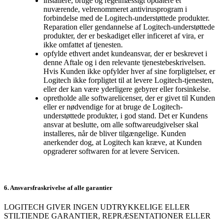
installere, bruge og regelmæssigt opdatere et
nuværende, velrenommeret antivirusprogram i
forbindelse med de Logitech-understøttede produkter.
Reparation eller gendannelse af Logitech-understøttede
produkter, der er beskadiget eller inficeret af vira, er
ikke omfattet af tjenesten.
opfylde ethvert andet kundeansvar, der er beskrevet i
denne Aftale og i den relevante tjenestebeskrivelsen.
Hvis Kunden ikke opfylder hver af sine forpligtelser, er
Logitech ikke forpligtet til at levere Logitech-tjenesten,
eller der kan være yderligere gebyrer eller forsinkelse.
opretholde alle softwarelicenser, der er givet til Kunden
eller er nødvendige for at bruge de Logitech-
understøttede produkter, i god stand. Det er Kundens
ansvar at beslutte, om alle softwareudgivelser skal
installeres, når de bliver tilgængelige. Kunden
anerkender dog, at Logitech kan kræve, at Kunden
opgraderer softwaren for at levere Servicen.
6. Ansvarsfraskrivelse af alle garantier
LOGITECH GIVER INGEN UDTRYKKELIGE ELLER
STILTIENDE GARANTIER, REPRÆSENTATIONER ELLER