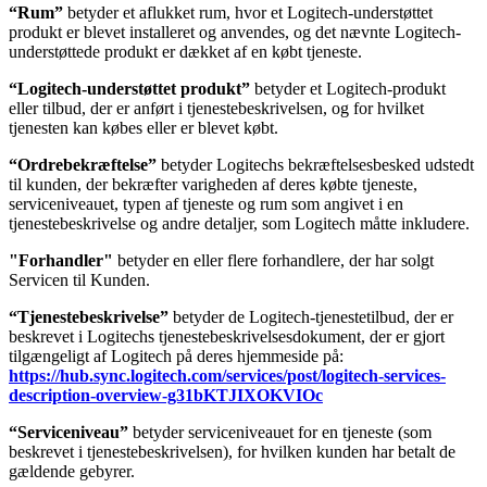
“Rum”
betyder et aflukket rum, hvor et Logitech-understøttet
produkt er blevet installeret og anvendes, og det nævnte Logitech-
understøttede produkt er dækket af en købt tjeneste.
“Logitech-understøttet produkt”
betyder et Logitech-produkt
eller tilbud, der er anført i tjenestebeskrivelsen, og for hvilket
tjenesten kan købes eller er blevet købt.
“Ordrebekræftelse”
betyder Logitechs bekræftelsesbesked udstedt
til kunden, der bekræfter varigheden af deres købte tjeneste,
serviceniveauet, typen af tjeneste og rum som angivet i en
tjenestebeskrivelse og andre detaljer, som Logitech måtte inkludere.
"Forhandler"
betyder en eller flere forhandlere, der har solgt
Servicen til Kunden.
“Tjenestebeskrivelse”
betyder de Logitech-tjenestetilbud, der er
beskrevet i Logitechs tjenestebeskrivelsesdokument, der er gjort
tilgængeligt af Logitech på deres hjemmeside på:
https://hub.sync.logitech.com/services/post/logitech-services-
description-overview-g31bKTJIXOKVIOc
“Serviceniveau”
betyder serviceniveauet for en tjeneste (som
beskrevet i tjenestebeskrivelsen), for hvilken kunden har betalt de
gældende gebyrer.