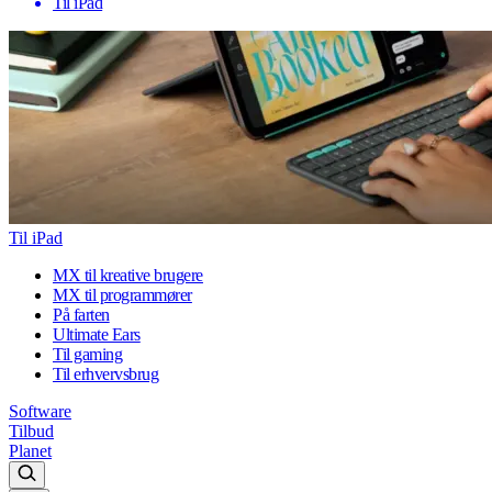
Til iPad
Til iPad
MX til kreative brugere
MX til programmører
På farten
Ultimate Ears
Til gaming
Til erhvervsbrug
Software
Tilbud
Planet