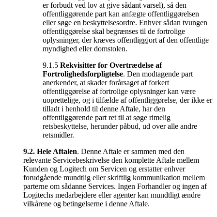
er forbudt ved lov at give sådant varsel), så den
offentliggørende part kan anfægte offentliggørelsen
eller søge en beskyttelsesordre. Enhver sådan tvungen
offentliggørelse skal begrænses til de fortrolige
oplysninger, der kræves offentliggjort af den offentlige
myndighed eller domstolen.
9.1.5
Rekvisitter for Overtrædelse af
Fortrolighedsforpligtelse
. Den modtagende part
anerkender, at skader forårsaget af forkert
offentliggørelse af fortrolige oplysninger kan være
uoprettelige, og i tilfælde af offentliggørelse, der ikke er
tilladt i henhold til denne Aftale, har den
offentliggørende part ret til at søge rimelig
retsbeskyttelse, herunder påbud, ud over alle andre
retsmidler.
9.2.
Hele Aftalen
. Denne Aftale er sammen med den
relevante Servicebeskrivelse den komplette Aftale mellem
Kunden og Logitech om Servicen og erstatter enhver
forudgående mundtlig eller skriftlig kommunikation mellem
parterne om sådanne Services. Ingen Forhandler og ingen af
Logitechs medarbejdere eller agenter kan mundtligt ændre
vilkårene og betingelserne i denne Aftale.