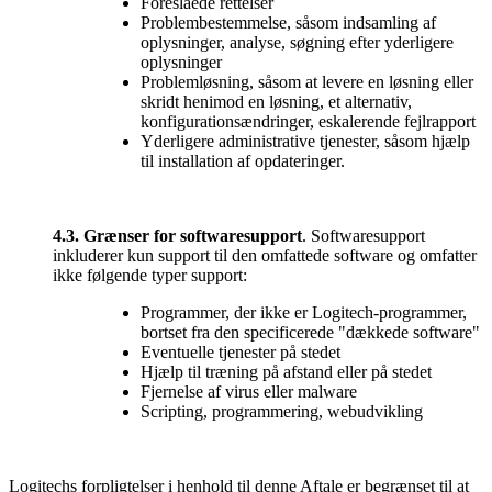
Foreslåede rettelser
Problembestemmelse, såsom indsamling af
oplysninger, analyse, søgning efter yderligere
oplysninger
Problemløsning, såsom at levere en løsning eller
skridt henimod en løsning, et alternativ,
konfigurationsændringer, eskalerende fejlrapport
Yderligere administrative tjenester, såsom hjælp
til installation af opdateringer.
4.3.
Grænser for softwaresupport
. Softwaresupport
inkluderer kun support til den omfattede software og omfatter
ikke følgende typer support:
Programmer, der ikke er Logitech-programmer,
bortset fra den specificerede "dækkede software"
Eventuelle tjenester på stedet
Hjælp til træning på afstand eller på stedet
Fjernelse af virus eller malware
Scripting, programmering, webudvikling
Logitechs forpligtelser i henhold til denne Aftale er begrænset til at