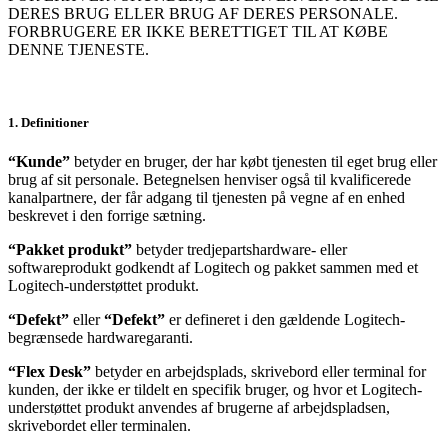
DERES BRUG ELLER BRUG AF DERES PERSONALE.
FORBRUGERE ER IKKE BERETTIGET TIL AT KØBE
DENNE TJENESTE.
1. Definitioner
“Kunde”
betyder en bruger, der har købt tjenesten til eget brug eller
brug af sit personale. Betegnelsen henviser også til kvalificerede
kanalpartnere, der får adgang til tjenesten på vegne af en enhed
beskrevet i den forrige sætning.
“Pakket produkt”
betyder tredjepartshardware- eller
softwareprodukt godkendt af Logitech og pakket sammen med et
Logitech-understøttet produkt.
“Defekt”
eller
“Defekt”
er defineret i den gældende Logitech-
begrænsede hardwaregaranti.
“Flex Desk”
betyder en arbejdsplads, skrivebord eller terminal for
kunden, der ikke er tildelt en specifik bruger, og hvor et Logitech-
understøttet produkt anvendes af brugerne af arbejdspladsen,
skrivebordet eller terminalen.