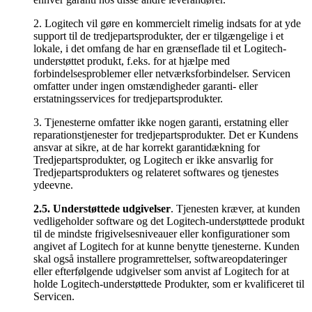
2. Logitech vil gøre en kommercielt rimelig indsats for at yde
support til de tredjepartsprodukter, der er tilgængelige i et
lokale, i det omfang de har en grænseflade til et Logitech-
understøttet produkt, f.eks. for at hjælpe med
forbindelsesproblemer eller netværksforbindelser. Servicen
omfatter under ingen omstændigheder garanti- eller
erstatningsservices for tredjepartsprodukter.
3. Tjenesterne omfatter ikke nogen garanti, erstatning eller
reparationstjenester for tredjepartsprodukter. Det er Kundens
ansvar at sikre, at de har korrekt garantidækning for
Tredjepartsprodukter, og Logitech er ikke ansvarlig for
Tredjepartsprodukters og relateret softwares og tjenestes
ydeevne.
2.5.
Understøttede udgivelser
. Tjenesten kræver, at kunden
vedligeholder software og det Logitech-understøttede produkt
til de mindste frigivelsesniveauer eller konfigurationer som
angivet af Logitech for at kunne benytte tjenesterne. Kunden
skal også installere programrettelser, softwareopdateringer
eller efterfølgende udgivelser som anvist af Logitech for at
holde Logitech-understøttede Produkter, som er kvalificeret til
Servicen.