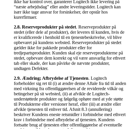
ikke har kontrol over, garanterer Logitech ikke levering på
“næste arbejdsdag” eller andre leveringstider. Logitech kan
især ikke tage ansvar for forsinkelser, der opstår hos
kurerfirmaer.
2.8.
Reserveprodukter på stedet
. Reserveprodukter på
stedet (eller dele af produkter), der leveres til kunden, hvis de
er kvalificerede i henhold til en tjenestebeskrivelse, vil blive
opbevaret på kundens websted. Reserveprodukter på stedet
gælder ikke for pakkede produkter eller for
tredjepartsprodukter. Kunden skal eje reserveprodukterne på
stedet, opbevare dem korrekt og vil være ansvarlig for ethvert
tab eller skade, der kan påvirke de nævnte produkter,
undtagen Defekter.
2.9.
Ændring; Afbrydelse af Tjenesten
. Logitech
forbeholder sig ret til (i) at ændre denne Aftale fra tid til anden
med virkning fra offentliggørelsen af de reviderede vilkår og
betingelser på sit websted, (ii) at afvikle de Logitech-
understøttede produkter og følgelig ophøre med at yde støtte
til Produkterne eller versioner heraf, eller (iii) at ændre eller
afvikle tjenesten til enhver tid. Afsnit 8.3 (annullering)
beskriver Kundens eneste retsmidler i forbindelse med ethvert
krav i forbindelse med afbrydelse af tjenesten. Kundens
fortsatte brug af tjenesten efter offentliggørelse af eventuelle