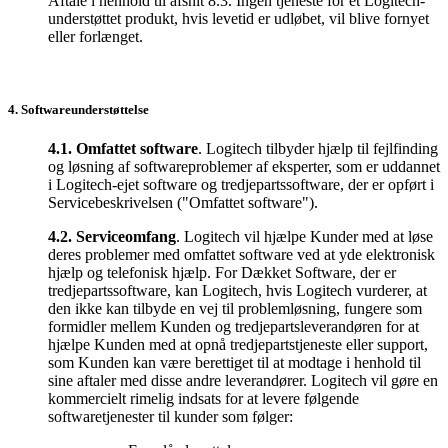
Aftale i henhold til afsnit 8.3. Ingen tjeneste for et Logitech-
understøttet produkt, hvis levetid er udløbet, vil blive fornyet
eller forlænget.
4. Softwareunderstøttelse
4.1.
Omfattet software
. Logitech tilbyder hjælp til fejlfinding
og løsning af softwareproblemer af eksperter, som er uddannet
i Logitech-ejet software og tredjepartssoftware, der er opført i
Servicebeskrivelsen ("Omfattet software").
4.2.
Serviceomfang
. Logitech vil hjælpe Kunder med at løse
deres problemer med omfattet software ved at yde elektronisk
hjælp og telefonisk hjælp. For Dækket Software, der er
tredjepartssoftware, kan Logitech, hvis Logitech vurderer, at
den ikke kan tilbyde en vej til problemløsning, fungere som
formidler mellem Kunden og tredjepartsleverandøren for at
hjælpe Kunden med at opnå tredjepartstjeneste eller support,
som Kunden kan være berettiget til at modtage i henhold til
sine aftaler med disse andre leverandører. Logitech vil gøre en
kommercielt rimelig indsats for at levere følgende
softwaretjenester til kunder som følger: