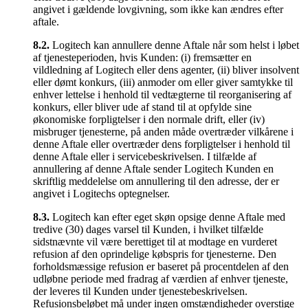
angivet i gældende lovgivning, som ikke kan ændres efter
aftale.
8.2.
Logitech kan annullere denne Aftale når som helst i løbet
af tjenesteperioden, hvis Kunden: (i) fremsætter en
vildledning af Logitech eller dens agenter, (ii) bliver insolvent
eller dømt konkurs, (iii) anmoder om eller giver samtykke til
enhver lettelse i henhold til vedtægterne til reorganisering af
konkurs, eller bliver ude af stand til at opfylde sine
økonomiske forpligtelser i den normale drift, eller (iv)
misbruger tjenesterne, på anden måde overtræder vilkårene i
denne Aftale eller overtræder dens forpligtelser i henhold til
denne Aftale eller i servicebeskrivelsen. I tilfælde af
annullering af denne Aftale sender Logitech Kunden en
skriftlig meddelelse om annullering til den adresse, der er
angivet i Logitechs optegnelser.
8.3.
Logitech kan efter eget skøn opsige denne Aftale med
tredive (30) dages varsel til Kunden, i hvilket tilfælde
sidstnævnte vil være berettiget til at modtage en vurderet
refusion af den oprindelige købspris for tjenesterne. Den
forholdsmæssige refusion er baseret på procentdelen af den
udløbne periode med fradrag af værdien af enhver tjeneste,
der leveres til Kunden under tjenestebeskrivelsen.
Refusionsbeløbet må under ingen omstændigheder overstige