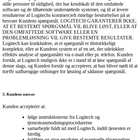
stille personer til rådighed, der har kendskab til den omfattede
software og de tilhørende understøttede systemer, og til at levere
resultaterne af Logitechs kommercielt rimelige bestræbelser på at
besvare Kundens spørgsmål. LOGITECH GARANTERER IKKE,
AT ET BESTEMT SPØRGSMÅL VIL BLIVE LØST, ELLER AT
DEN OMFATTEDE SOFTWARE ELLER EN
PROBLEMLØSNING VIL GIVE BESTEMTE RESULTATER.
Logitech kan konkludere, at et spørgsmål er tilstrækkeligt
komplekst, eller at Kundens system er af en art, der udelukker
effektiv analyse af spørgsmålet via e-mail eller pr. telefon. Kunden
forstår, at Logitech muligvis ikke er i stand til at løse spørgsmål af
denne slags, og Kunden forstår og accepterer, at han bliver nødt til at
træffe uafhængige ordninger for løsning af sådanne spørgsmål.
5. Kundens ansvar
Kunden accepterer at:
følge instruktionerne fra Logitech og
tjenesteanmodningsprocedurerne
samarbejde fuldt ud med Logitech, indtil tjenesten er
færdig
fuldføre og give resultater af eventuelle tilgængelige