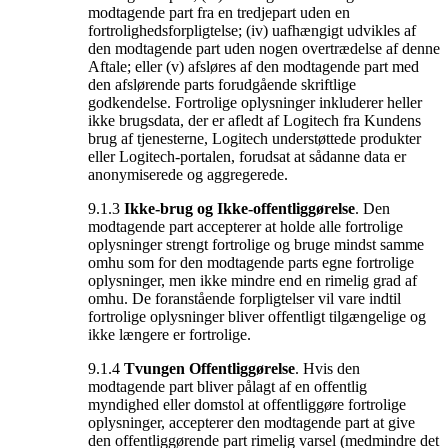
modtagende part fra en tredjepart uden en
fortrolighedsforpligtelse; (iv) uafhængigt udvikles af
den modtagende part uden nogen overtrædelse af denne
Aftale; eller (v) afsløres af den modtagende part med
den afslørende parts forudgående skriftlige
godkendelse. Fortrolige oplysninger inkluderer heller
ikke brugsdata, der er afledt af Logitech fra Kundens
brug af tjenesterne, Logitech understøttede produkter
eller Logitech-portalen, forudsat at sådanne data er
anonymiserede og aggregerede.
9.1.3
Ikke-brug og Ikke-offentliggørelse
. Den
modtagende part accepterer at holde alle fortrolige
oplysninger strengt fortrolige og bruge mindst samme
omhu som for den modtagende parts egne fortrolige
oplysninger, men ikke mindre end en rimelig grad af
omhu. De foranstående forpligtelser vil vare indtil
fortrolige oplysninger bliver offentligt tilgængelige og
ikke længere er fortrolige.
9.1.4
Tvungen Offentliggørelse
. Hvis den
modtagende part bliver pålagt af en offentlig
myndighed eller domstol at offentliggøre fortrolige
oplysninger, accepterer den modtagende part at give
den offentliggørende part rimelig varsel (medmindre det