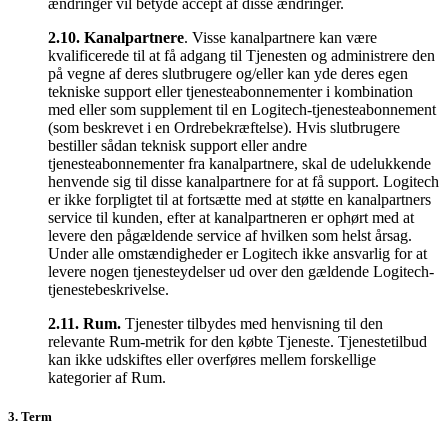
ændringer vil betyde accept af disse ændringer.
2.10.
Kanalpartnere
. Visse kanalpartnere kan være
kvalificerede til at få adgang til Tjenesten og administrere den
på vegne af deres slutbrugere og/eller kan yde deres egen
tekniske support eller tjenesteabonnementer i kombination
med eller som supplement til en Logitech-tjenesteabonnement
(som beskrevet i en Ordrebekræftelse). Hvis slutbrugere
bestiller sådan teknisk support eller andre
tjenesteabonnementer fra kanalpartnere, skal de udelukkende
henvende sig til disse kanalpartnere for at få support. Logitech
er ikke forpligtet til at fortsætte med at støtte en kanalpartners
service til kunden, efter at kanalpartneren er ophørt med at
levere den pågældende service af hvilken som helst årsag.
Under alle omstændigheder er Logitech ikke ansvarlig for at
levere nogen tjenesteydelser ud over den gældende Logitech-
tjenestebeskrivelse.
2.11.
Rum.
Tjenester tilbydes med henvisning til den
relevante Rum-metrik for den købte Tjeneste. Tjenestetilbud
kan ikke udskiftes eller overføres mellem forskellige
kategorier af Rum.
3. Term