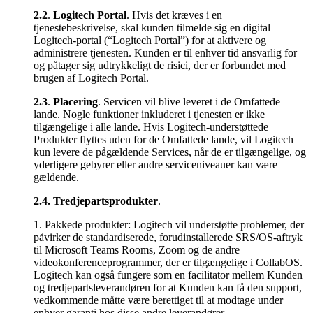
2.2
.
Logitech Portal
. Hvis det kræves i en
tjenestebeskrivelse, skal kunden tilmelde sig en digital
Logitech-portal (“Logitech Portal”) for at aktivere og
administrere tjenesten. Kunden er til enhver tid ansvarlig for
og påtager sig udtrykkeligt de risici, der er forbundet med
brugen af Logitech Portal.
2.3
.
Placering
. Servicen vil blive leveret i de Omfattede
lande. Nogle funktioner inkluderet i tjenesten er ikke
tilgængelige i alle lande. Hvis Logitech-understøttede
Produkter flyttes uden for de Omfattede lande, vil Logitech
kun levere de pågældende Services, når de er tilgængelige, og
yderligere gebyrer eller andre serviceniveauer kan være
gældende.
2.4.
Tredjepartsprodukter
.
1. Pakkede produkter: Logitech vil understøtte problemer, der
påvirker de standardiserede, forudinstallerede SRS/OS-aftryk
til Microsoft Teams Rooms, Zoom og de andre
videokonferenceprogrammer, der er tilgængelige i CollabOS.
Logitech kan også fungere som en facilitator mellem Kunden
og tredjepartsleverandøren for at Kunden kan få den support,
vedkommende måtte være berettiget til at modtage under
enhver garanti hos disse andre leverandører.