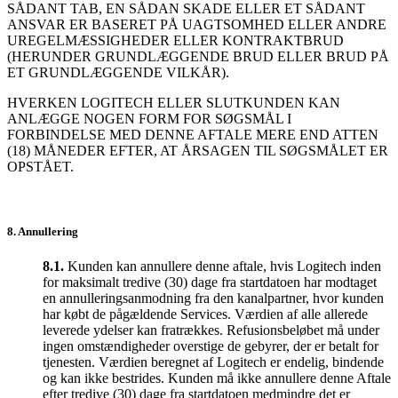
SÅDANT TAB, EN SÅDAN SKADE ELLER ET SÅDANT
ANSVAR ER BASERET PÅ UAGTSOMHED ELLER ANDRE
UREGELMÆSSIGHEDER ELLER KONTRAKTBRUD
(HERUNDER GRUNDLÆGGENDE BRUD ELLER BRUD PÅ
ET GRUNDLÆGGENDE VILKÅR).
HVERKEN LOGITECH ELLER SLUTKUNDEN KAN
ANLÆGGE NOGEN FORM FOR SØGSMÅL I
FORBINDELSE MED DENNE AFTALE MERE END ATTEN
(18) MÅNEDER EFTER, AT ÅRSAGEN TIL SØGSMÅLET ER
OPSTÅET.
8. Annullering
8.1.
Kunden kan annullere denne aftale, hvis Logitech inden
for maksimalt tredive (30) dage fra startdatoen har modtaget
en annulleringsanmodning fra den kanalpartner, hvor kunden
har købt de pågældende Services. Værdien af alle allerede
leverede ydelser kan fratrækkes. Refusionsbeløbet må under
ingen omstændigheder overstige de gebyrer, der er betalt for
tjenesten. Værdien beregnet af Logitech er endelig, bindende
og kan ikke bestrides. Kunden må ikke annullere denne Aftale
efter tredive (30) dage fra startdatoen medmindre det er