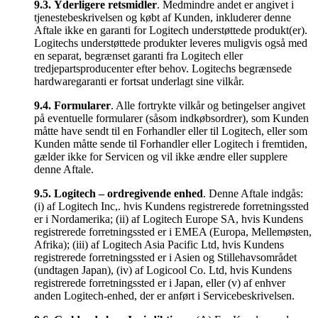
9.3.
Yderligere retsmidler
. Medmindre andet er angivet i
tjenestebeskrivelsen og købt af Kunden, inkluderer denne
Aftale ikke en garanti for Logitech understøttede produkt(er).
Logitechs understøttede produkter leveres muligvis også med
en separat, begrænset garanti fra Logitech eller
tredjepartsproducenter efter behov. Logitechs begrænsede
hardwaregaranti er fortsat underlagt sine vilkår.
9.4.
Formularer
. Alle fortrykte vilkår og betingelser angivet
på eventuelle formularer (såsom indkøbsordrer), som Kunden
måtte have sendt til en Forhandler eller til Logitech, eller som
Kunden måtte sende til Forhandler eller Logitech i fremtiden,
gælder ikke for Servicen og vil ikke ændre eller supplere
denne Aftale.
9.5.
Logitech – ordregivende enhed
. Denne Aftale indgås:
(i) af Logitech Inc,. hvis Kundens registrerede forretningssted
er i Nordamerika; (ii) af Logitech Europe SA, hvis Kundens
registrerede forretningssted er i EMEA (Europa, Mellemøsten,
Afrika); (iii) af Logitech Asia Pacific Ltd, hvis Kundens
registrerede forretningssted er i Asien og Stillehavsområdet
(undtagen Japan), (iv) af Logicool Co. Ltd, hvis Kundens
registrerede forretningssted er i Japan, eller (v) af enhver
anden Logitech-enhed, der er anført i Servicebeskrivelsen.