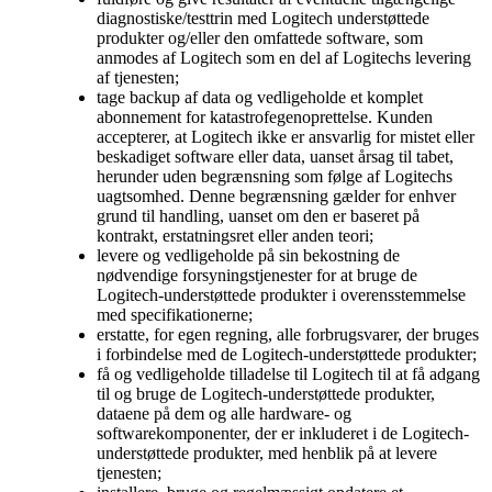
diagnostiske/testtrin med Logitech understøttede
produkter og/eller den omfattede software, som
anmodes af Logitech som en del af Logitechs levering
af tjenesten;
tage backup af data og vedligeholde et komplet
abonnement for katastrofegenoprettelse. Kunden
accepterer, at Logitech ikke er ansvarlig for mistet eller
beskadiget software eller data, uanset årsag til tabet,
herunder uden begrænsning som følge af Logitechs
uagtsomhed. Denne begrænsning gælder for enhver
grund til handling, uanset om den er baseret på
kontrakt, erstatningsret eller anden teori;
levere og vedligeholde på sin bekostning de
nødvendige forsyningstjenester for at bruge de
Logitech-understøttede produkter i overensstemmelse
med specifikationerne;
erstatte, for egen regning, alle forbrugsvarer, der bruges
i forbindelse med de Logitech-understøttede produkter;
få og vedligeholde tilladelse til Logitech til at få adgang
til og bruge de Logitech-understøttede produkter,
dataene på dem og alle hardware- og
softwarekomponenter, der er inkluderet i de Logitech-
understøttede produkter, med henblik på at levere
tjenesten;