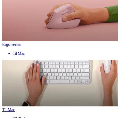
Ergo-serien
Til Mac
Til Mac