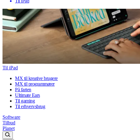
Til iPad
Til iPad
MX til kreative brugere
MX til programmører
På farten
Ultimate Ears
Til gaming
Til erhvervsbrug
Software
Tilbud
Planet