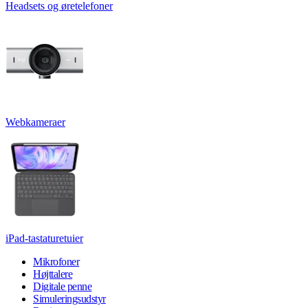
Headsets og øretelefoner
Webkameraer
iPad-tastaturetuier
Mikrofoner
Højttalere
Digitale penne
Simuleringsudstyr