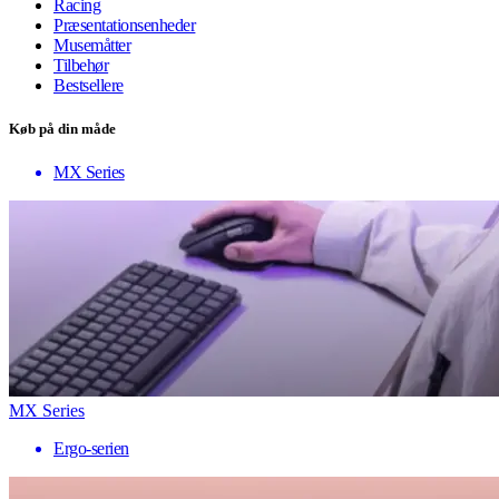
Racing
Præsentationsenheder
Musemåtter
Tilbehør
Bestsellere
Køb på din måde
MX Series
MX Series
Ergo-serien