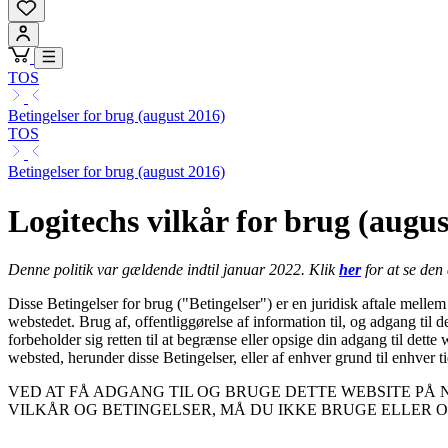
TOS
Betingelser for brug (august 2016)
TOS
Betingelser for brug (august 2016)
Logitechs vilkår for brug (augus
Denne politik var gældende indtil januar 2022. Klik
her
for at se den 
Disse Betingelser for brug ("Betingelser") er en juridisk aftale melle
webstedet. Brug af, offentliggørelse af information til, og adgang til
forbeholder sig retten til at begrænse eller opsige din adgang til dette
websted, herunder disse Betingelser, eller af enhver grund til enhver ti
VED AT FÅ ADGANG TIL OG BRUGE DETTE WEBSITE PÅ 
VILKÅR OG BETINGELSER, MÅ DU IKKE BRUGE ELLER 