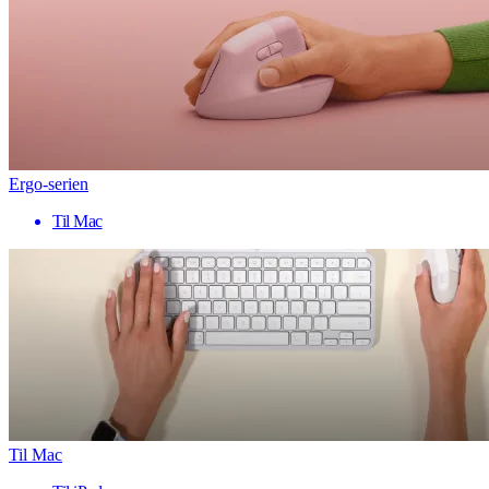
Ergo-serien
Til Mac
Til Mac