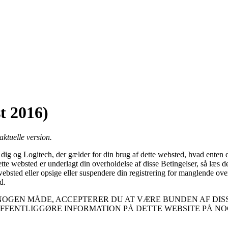
t 2016)
aktuelle version.
m dig og Logitech, der gælder for din brug af dette websted, hvad enten 
 dette websted er underlagt din overholdelse af disse Betingelser, så læs
 websted eller opsige eller suspendere din registrering for manglende overh
d.
NOGEN MÅDE, ACCEPTERER DU AT VÆRE BUNDEN AF DISS
OFFENTLIGGØRE INFORMATION PÅ DETTE WEBSITE PÅ N