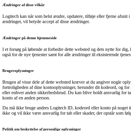
Ændringer af disse vilkår
Logitech kan når som helst ændre, opdatere, tilføje eller fjerne afsnit i
ændringer, vil betyde accept af disse ændringer.
Ændringer på denne hjemmeside
I et forsøg på løbende at forbedre dette websted og dets nytte for dig, 
også for de nye tjenester samt for alle ændringer til eksisterende tjenes
Brugeroplysninger
Brugen af visse dele af dette websted kræver at du angiver nogle opl
fortroligheden af dine kontooplysninger, herunder dit kodeord, og for 
eller enhver anden sikkerhedsbrud. Du kan blive holdt ansvarlig for t
konto af en anden person.
Du må ikke bruge andres Logitech ID, kodeord eller konto på noget t
ikke og vil ikke være ansvarlig for tab eller skader, der opstår som føl
Politik om beskyttelse af personlige oplysninger