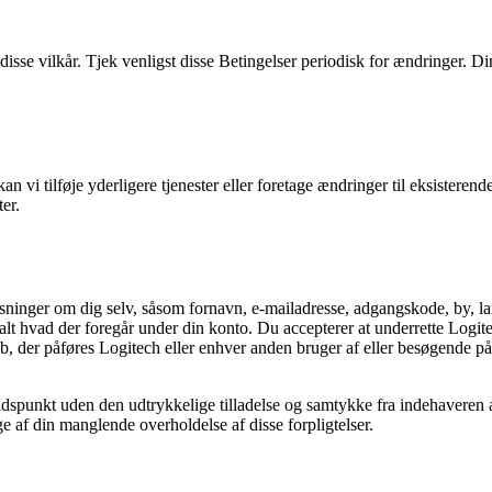
 disse vilkår. Tjek venligst disse Betingelser periodisk for ændringer. Di
kan vi tilføje yderligere tjenester eller foretage ændringer til eksisteren
ter.
ysninger om dig selv, såsom fornavn, e-mailadresse, adgangskode, by, la
alt hvad der foregår under din konto. Du accepterer at underrette Logite
ab, der påføres Logitech eller enhver anden bruger af eller besøgende p
idspunkt uden den udtrykkelige tilladelse og samtykke fra indehaveren
ge af din manglende overholdelse af disse forpligtelser.