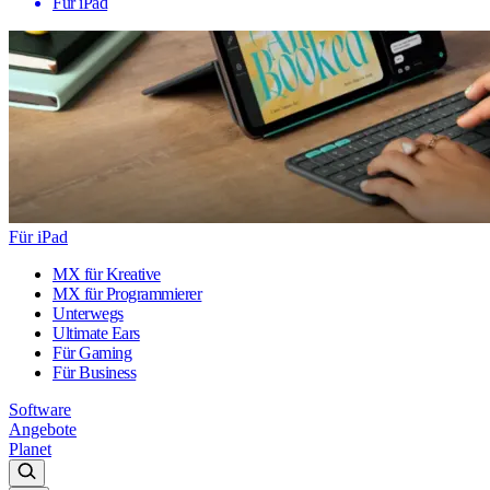
Für iPad
Für iPad
MX für Kreative
MX für Programmierer
Unterwegs
Ultimate Ears
Für Gaming
Für Business
Software
Angebote
Planet