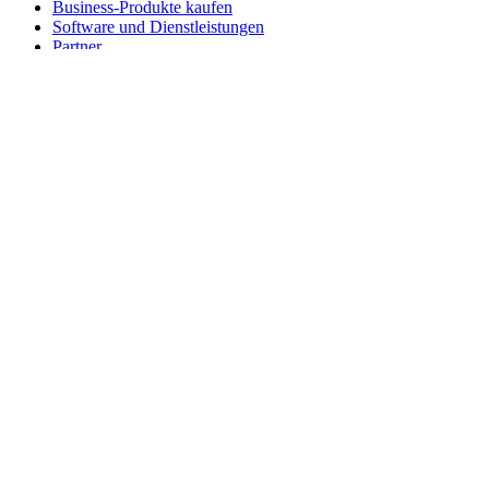
Business-Produkte kaufen
Software und Dienstleistungen
Partner
Alliance-Partner
Business-Ressourcen
Für das Bildungswesen
Produkte für den Bildungsbereich kaufen
K-12-Lösungen
Ressourcen für den Bildungsbereich
Support
Individueller Support
Gaming-Support
Support für Business und Bildungswesen
Kontakt
Ersatzteile
Bestellung verfolgen
Rücksendungen & Stornierungen
Software