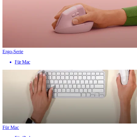
Ergo-Serie
Für Mac
Für Mac