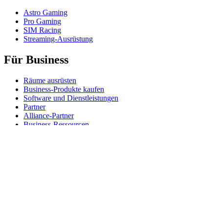
Astro Gaming
Pro Gaming
SIM Racing
Streaming-Ausrüstung
Für Business
Räume ausrüsten
Business-Produkte kaufen
Software und Dienstleistungen
Partner
Alliance-Partner
Business-Ressourcen
Für das Bildungswesen
Produkte für den Bildungsbereich kaufen
K-12-Lösungen
Ressourcen für den Bildungsbereich
Support