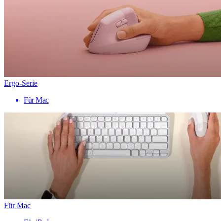
Ergo-Serie
Für Mac
Für Mac