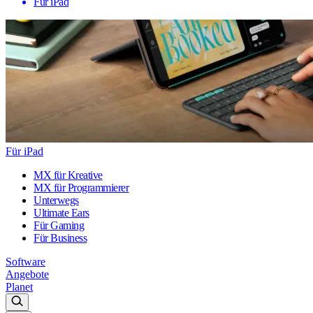
Für iPad
Für iPad
MX für Kreative
MX für Programmierer
Unterwegs
Ultimate Ears
Für Gaming
Für Business
Software
Angebote
Planet