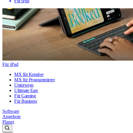
Für iPad
Für iPad
MX für Kreative
MX für Programmierer
Unterwegs
Ultimate Ears
Für Gaming
Für Business
Software
Angebote
Planet