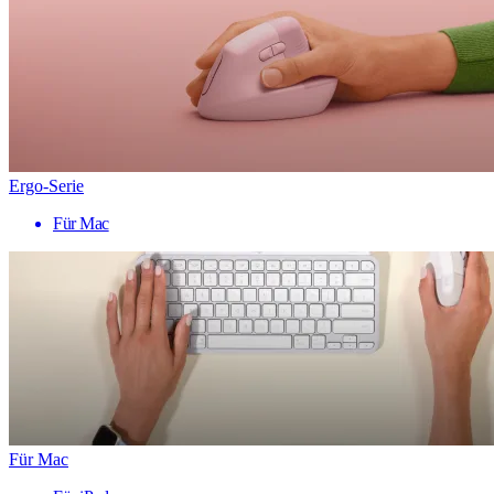
Ergo-Serie
Für Mac
Für Mac