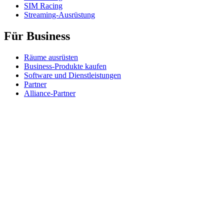
SIM Racing
Streaming-Ausrüstung
Für Business
Räume ausrüsten
Business-Produkte kaufen
Software und Dienstleistungen
Partner
Alliance-Partner
Business-Ressourcen
Für das Bildungswesen
Produkte für den Bildungsbereich kaufen
K-12-Lösungen
Ressourcen für den Bildungsbereich
Support
Individueller Support
Gaming-Support
Support für Business und Bildungswesen