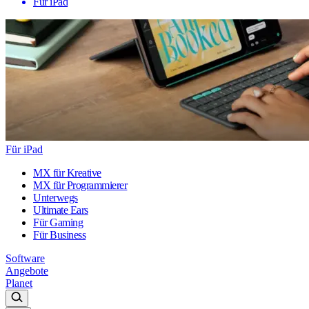
Für iPad
Für iPad
MX für Kreative
MX für Programmierer
Unterwegs
Ultimate Ears
Für Gaming
Für Business
Software
Angebote
Planet