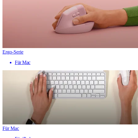
Ergo-Serie
Für Mac
Für Mac