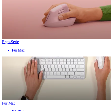
Ergo-Serie
Für Mac
Für Mac