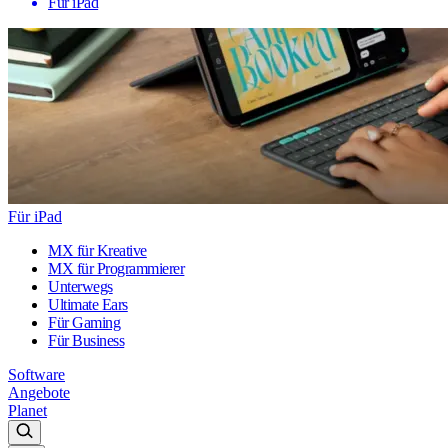
Für iPad
Für iPad
MX für Kreative
MX für Programmierer
Unterwegs
Ultimate Ears
Für Gaming
Für Business
Software
Angebote
Planet