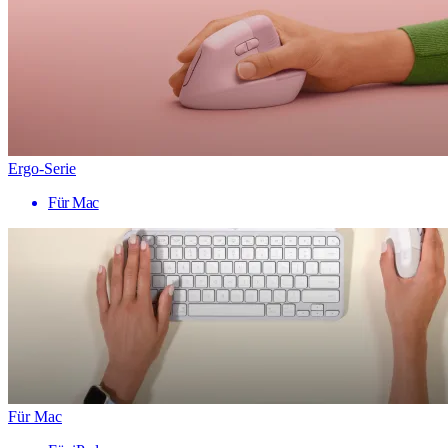
Ergo-Serie
Für Mac
Für Mac