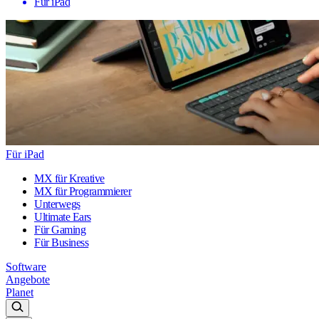
Für iPad
Für iPad
MX für Kreative
MX für Programmierer
Unterwegs
Ultimate Ears
Für Gaming
Für Business
Software
Angebote
Planet