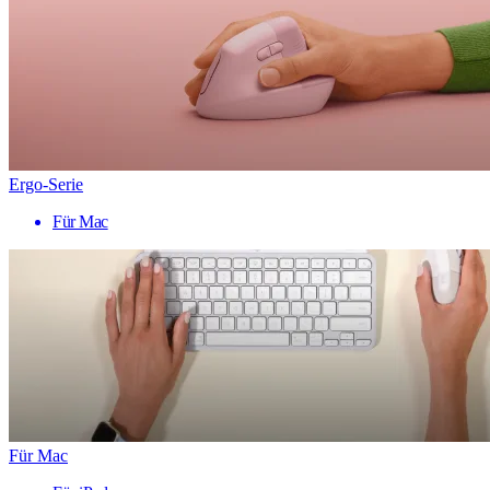
Ergo-Serie
Für Mac
Für Mac