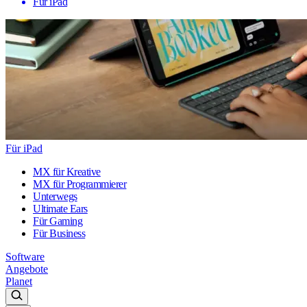
Für iPad
Für iPad
MX für Kreative
MX für Programmierer
Unterwegs
Ultimate Ears
Für Gaming
Für Business
Software
Angebote
Planet