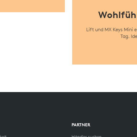
Wohlfühl
Lift und MX Keys Mini 
Tag. Id
PARTNER
keit
Händler suchen