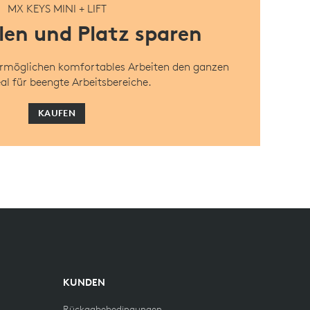
MX KEYS MINI + LIFT
en und Platz sparen
ermöglichen komfortables Arbeiten den ganzen
eal für beengte Arbeitsbereiche.
KAUFEN
KUNDEN
Rückgabebedingungen