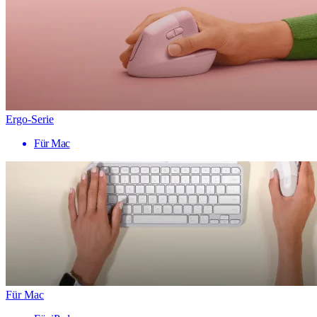
Ergo-Serie
Für Mac
Für Mac