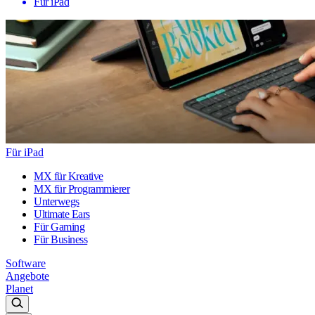
Für iPad
Für iPad
MX für Kreative
MX für Programmierer
Unterwegs
Ultimate Ears
Für Gaming
Für Business
Software
Angebote
Planet