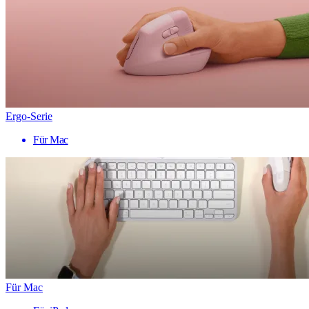
Ergo-Serie
Für Mac
Für Mac