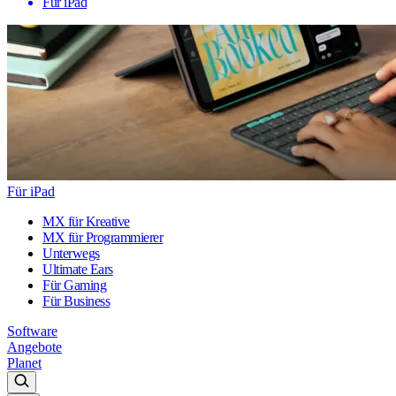
Für iPad
Für iPad
MX für Kreative
MX für Programmierer
Unterwegs
Ultimate Ears
Für Gaming
Für Business
Software
Angebote
Planet