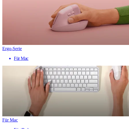
Ergo-Serie
Für Mac
Für Mac