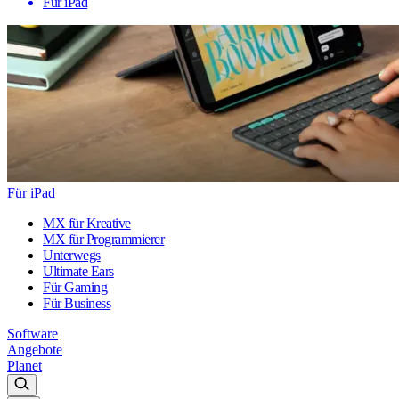
Für iPad
Für iPad
MX für Kreative
MX für Programmierer
Unterwegs
Ultimate Ears
Für Gaming
Für Business
Software
Angebote
Planet