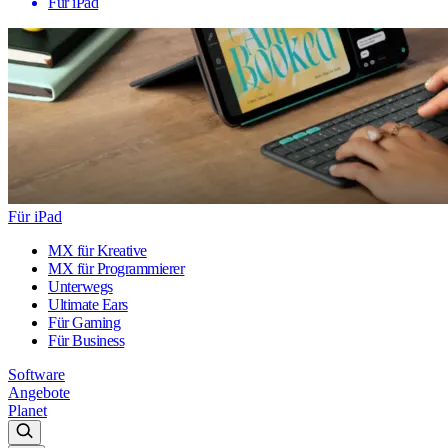
Für iPad
Für iPad
MX für Kreative
MX für Programmierer
Unterwegs
Ultimate Ears
Für Gaming
Für Business
Software
Angebote
Planet