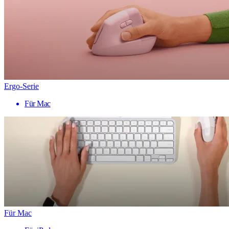
Ergo-Serie
Für Mac
Für Mac