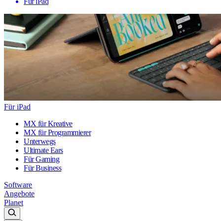
Für iPad
Für iPad
MX für Kreative
MX für Programmierer
Unterwegs
Ultimate Ears
Für Gaming
Für Business
Software
Angebote
Planet