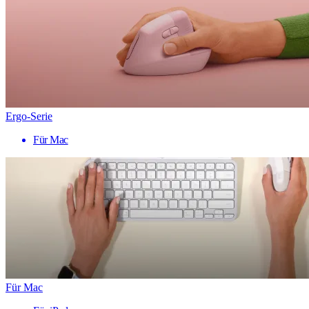
Ergo-Serie
Für Mac
Für Mac