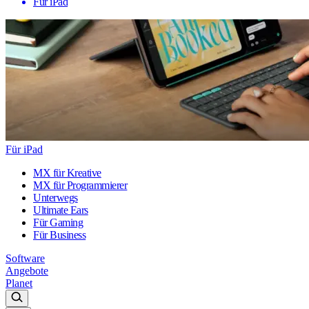
Für iPad
Für iPad
MX für Kreative
MX für Programmierer
Unterwegs
Ultimate Ears
Für Gaming
Für Business
Software
Angebote
Planet