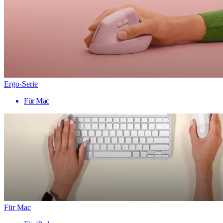
Ergo-Serie
Für Mac
Für Mac