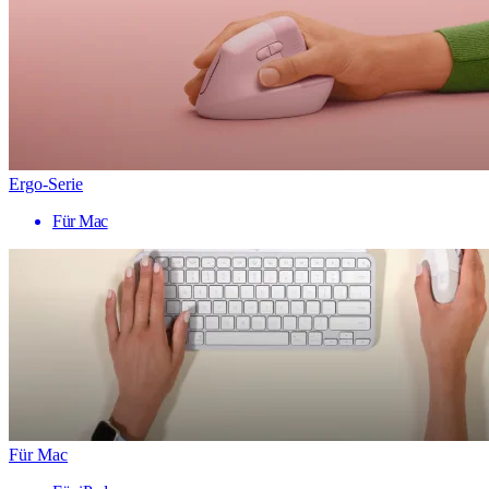
Ergo-Serie
Für Mac
Für Mac