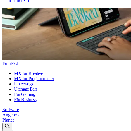
Für iPad
Für iPad
MX für Kreative
MX für Programmierer
Unterwegs
Ultimate Ears
Für Gaming
Für Business
Software
Angebote
Planet