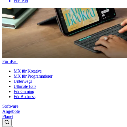
Für iPad
Für iPad
MX für Kreative
MX für Programmierer
Unterwegs
Ultimate Ears
Für Gaming
Für Business
Software
Angebote
Planet