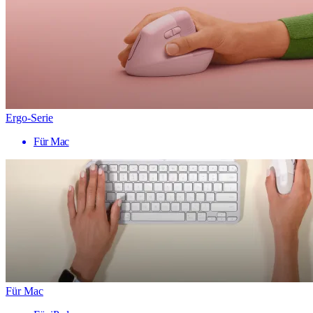
Ergo-Serie
Für Mac
Für Mac