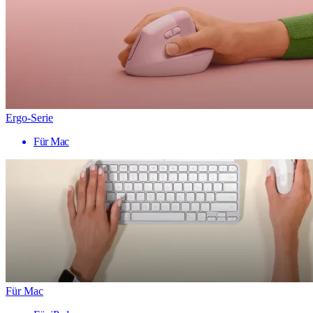
Ergo-Serie
Für Mac
Für Mac