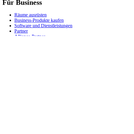
Für Business
Räume ausrüsten
Business-Produkte kaufen
Software und Dienstleistungen
Partner
Alliance-Partner
Business-Ressourcen
Für das Bildungswesen
Produkte für den Bildungsbereich kaufen
K-12-Lösungen
Ressourcen für den Bildungsbereich
Support
Individueller Support
Gaming-Support
Support für Business und Bildungswesen
Kontakt
Ersatzteile
Bestellung verfolgen