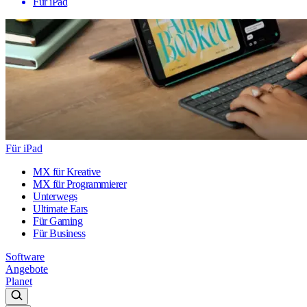
Für iPad
Für iPad
MX für Kreative
MX für Programmierer
Unterwegs
Ultimate Ears
Für Gaming
Für Business
Software
Angebote
Planet