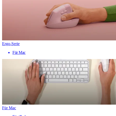
Ergo-Serie
Für Mac
Für Mac