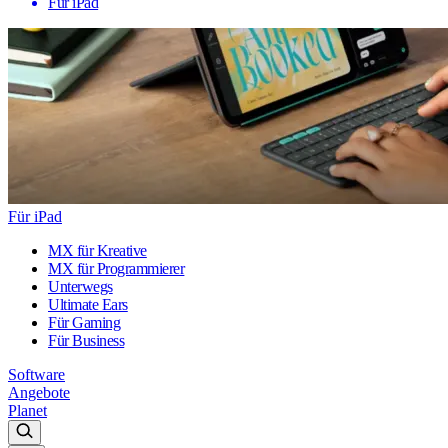
Für iPad
Für iPad
MX für Kreative
MX für Programmierer
Unterwegs
Ultimate Ears
Für Gaming
Für Business
Software
Angebote
Planet