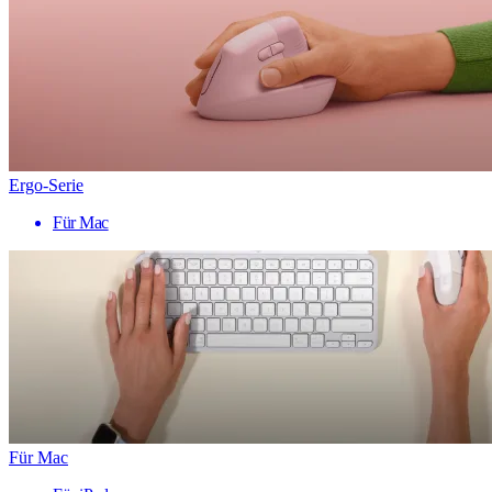
Ergo-Serie
Für Mac
Für Mac