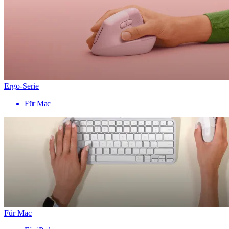
Ergo-Serie
Für Mac
Für Mac