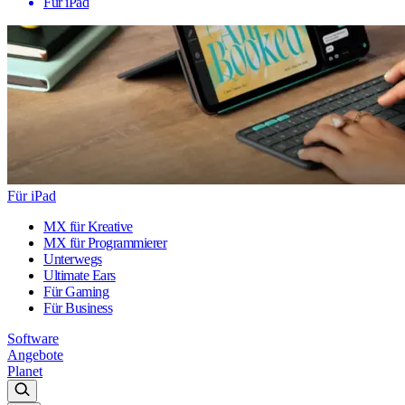
Für iPad
Für iPad
MX für Kreative
MX für Programmierer
Unterwegs
Ultimate Ears
Für Gaming
Für Business
Software
Angebote
Planet