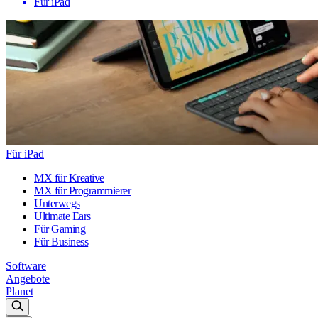
Für iPad
Für iPad
MX für Kreative
MX für Programmierer
Unterwegs
Ultimate Ears
Für Gaming
Für Business
Software
Angebote
Planet