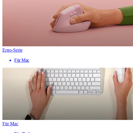
Ergo-Serie
Für Mac
Für Mac