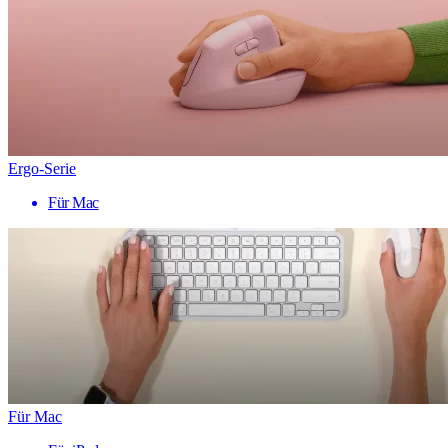
Ergo-Serie
Für Mac
Für Mac