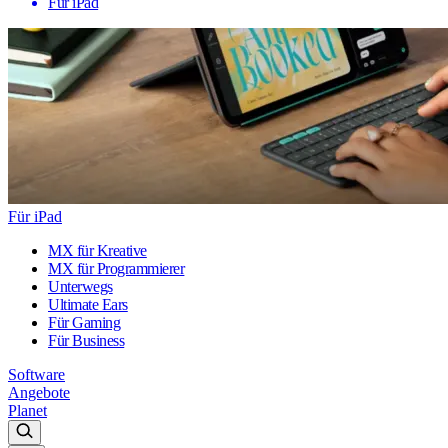
Für iPad
Für iPad
MX für Kreative
MX für Programmierer
Unterwegs
Ultimate Ears
Für Gaming
Für Business
Software
Angebote
Planet