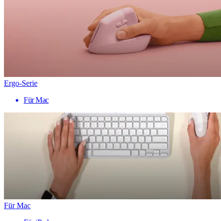
Ergo-Serie
Für Mac
Für Mac