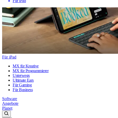
Für iPad
Für iPad
MX für Kreative
MX für Programmierer
Unterwegs
Ultimate Ears
Für Gaming
Für Business
Software
Angebote
Planet