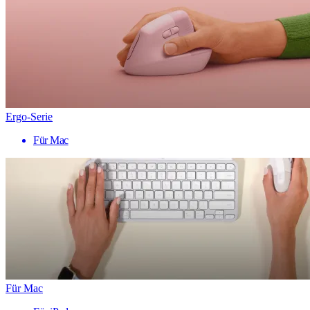
Ergo-Serie
Für Mac
Für Mac