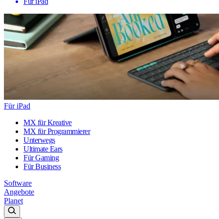
Für iPad
Für iPad
MX für Kreative
MX für Programmierer
Unterwegs
Ultimate Ears
Für Gaming
Für Business
Software
Angebote
Planet