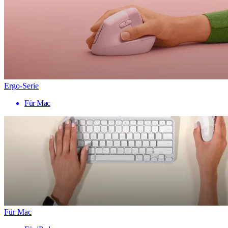
Ergo-Serie
Für Mac
Für Mac