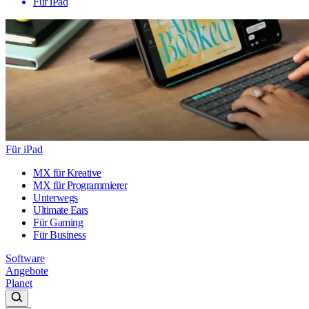
Für iPad
Für iPad
MX für Kreative
MX für Programmierer
Unterwegs
Ultimate Ears
Für Gaming
Für Business
Software
Angebote
Planet