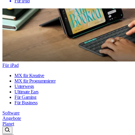
Für iPad
Für iPad
MX für Kreative
MX für Programmierer
Unterwegs
Ultimate Ears
Für Gaming
Für Business
Software
Angebote
Planet