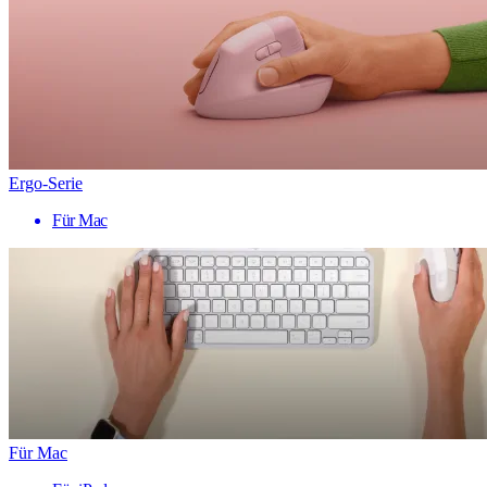
Ergo-Serie
Für Mac
Für Mac