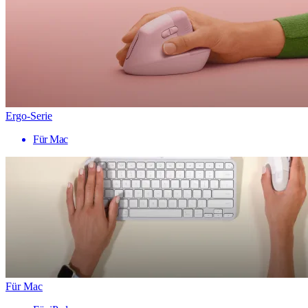
Ergo-Serie
Für Mac
Für Mac