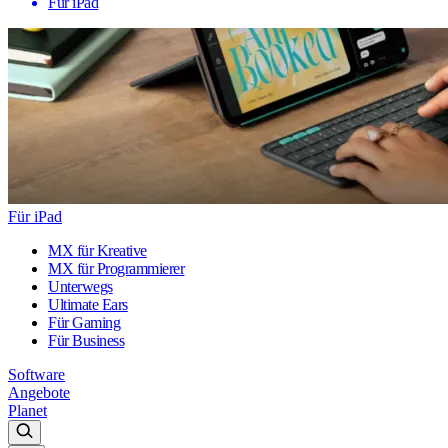
Für iPad
Für iPad
MX für Kreative
MX für Programmierer
Unterwegs
Ultimate Ears
Für Gaming
Für Business
Software
Angebote
Planet