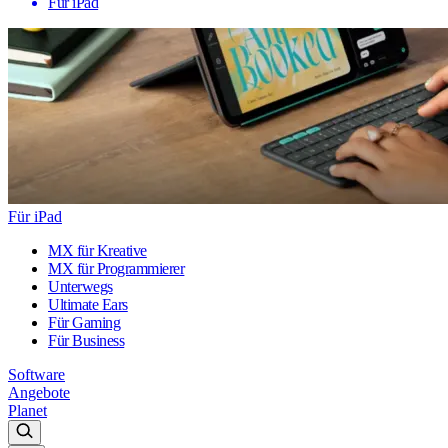
Für iPad
Für iPad
MX für Kreative
MX für Programmierer
Unterwegs
Ultimate Ears
Für Gaming
Für Business
Software
Angebote
Planet