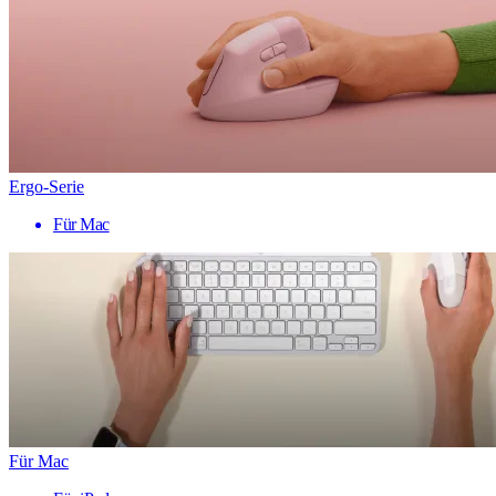
Ergo-Serie
Für Mac
Für Mac