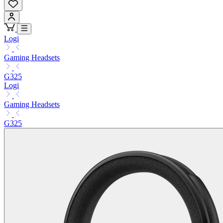
Logi
Gaming Headsets
G325
Logi
Gaming Headsets
G325