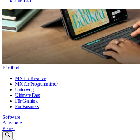
Für iPad
Für iPad
MX für Kreative
MX für Programmierer
Unterwegs
Ultimate Ears
Für Gaming
Für Business
Software
Angebote
Planet