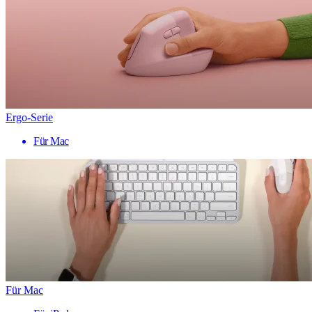
Ergo-Serie
Für Mac
Für Mac