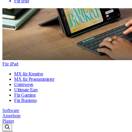
Für iPad
Für iPad
MX für Kreative
MX für Programmierer
Unterwegs
Ultimate Ears
Für Gaming
Für Business
Software
Angebote
Planet