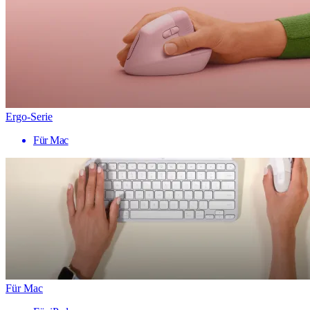
Ergo-Serie
Für Mac
Für Mac