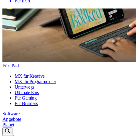
Für iPad
Für iPad
MX für Kreative
MX für Programmierer
Unterwegs
Ultimate Ears
Für Gaming
Für Business
Software
Angebote
Planet