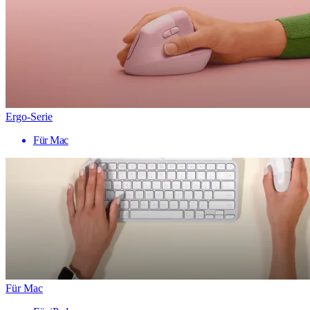
Ergo-Serie
Für Mac
Für Mac