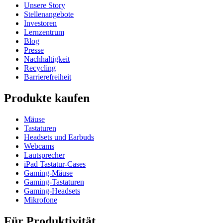
Unsere Story
Stellenangebote
Investoren
Lernzentrum
Blog
Presse
Nachhaltigkeit
Recycling
Barrierefreiheit
Produkte kaufen
Mäuse
Tastaturen
Headsets und Earbuds
Webcams
Lautsprecher
iPad Tastatur-Cases
Gaming-Mäuse
Gaming-Tastaturen
Gaming-Headsets
Mikrofone
Für Produktivität