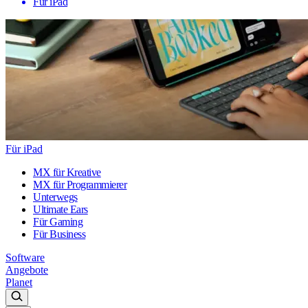
Für iPad
Für iPad
MX für Kreative
MX für Programmierer
Unterwegs
Ultimate Ears
Für Gaming
Für Business
Software
Angebote
Planet