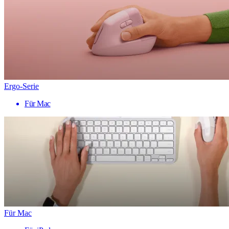
Ergo-Serie
Für Mac
Für Mac