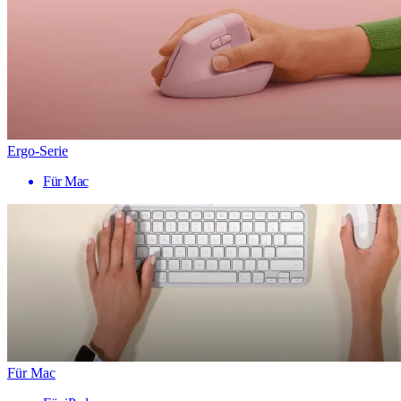
Ergo-Serie
Für Mac
Für Mac