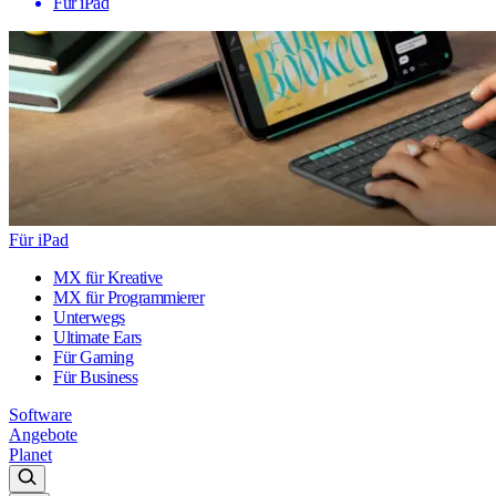
Für iPad
Für iPad
MX für Kreative
MX für Programmierer
Unterwegs
Ultimate Ears
Für Gaming
Für Business
Software
Angebote
Planet