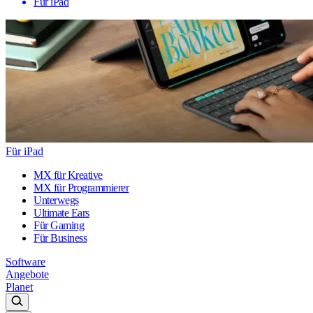
Für iPad
Für iPad
MX für Kreative
MX für Programmierer
Unterwegs
Ultimate Ears
Für Gaming
Für Business
Software
Angebote
Planet