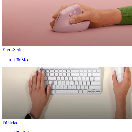
Ergo-Serie
Für Mac
Für Mac