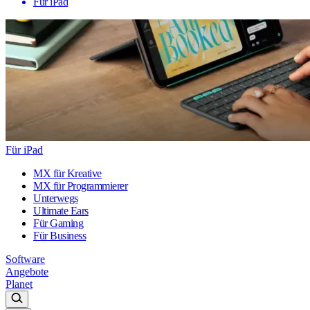
Für iPad
Für iPad
MX für Kreative
MX für Programmierer
Unterwegs
Ultimate Ears
Für Gaming
Für Business
Software
Angebote
Planet