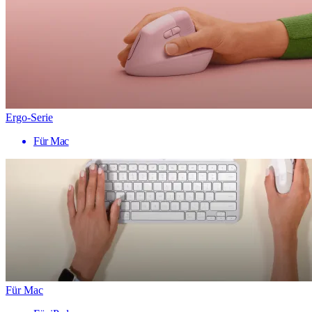
Ergo-Serie
Für Mac
Für Mac