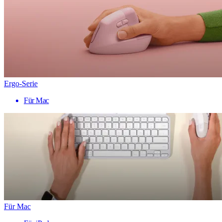
Ergo-Serie
Für Mac
Für Mac