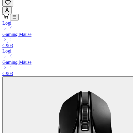
Logi
Gaming-Mäuse
G903
Logi
Gaming-Mäuse
G903