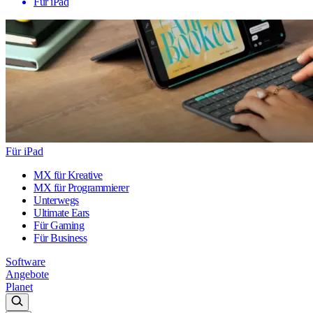
Für iPad
Für iPad
MX für Kreative
MX für Programmierer
Unterwegs
Ultimate Ears
Für Gaming
Für Business
Software
Angebote
Planet