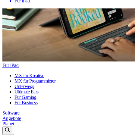
Für iPad
Für iPad
MX für Kreative
MX für Programmierer
Unterwegs
Ultimate Ears
Für Gaming
Für Business
Software
Angebote
Planet