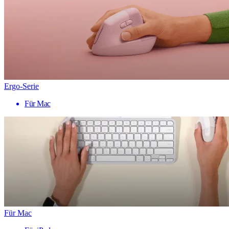
Ergo-Serie
Für Mac
Für Mac