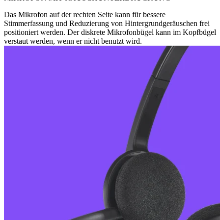
Das Mikrofon auf der rechten Seite kann für bessere
Stimmerfassung und Reduzierung von Hintergrundgeräuschen frei
positioniert werden. Der diskrete Mikrofonbügel kann im Kopfbügel
verstaut werden, wenn er nicht benutzt wird.