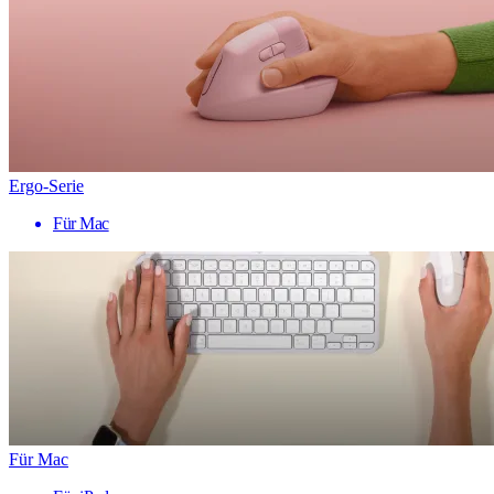
Ergo-Serie
Für Mac
Für Mac