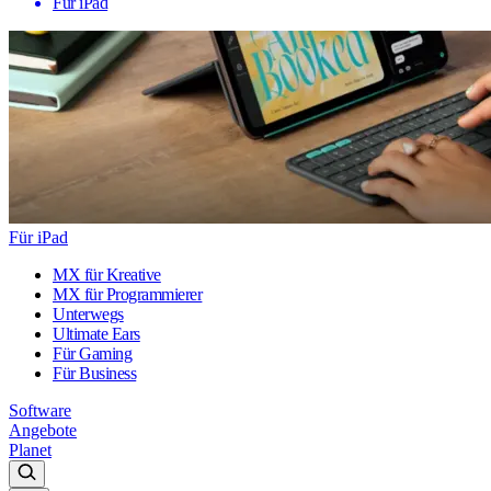
Für iPad
Für iPad
MX für Kreative
MX für Programmierer
Unterwegs
Ultimate Ears
Für Gaming
Für Business
Software
Angebote
Planet