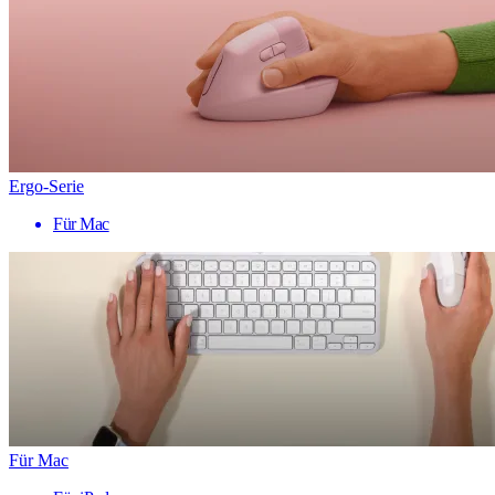
Ergo-Serie
Für Mac
Für Mac