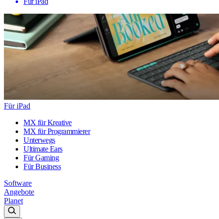
Für iPad
Für iPad
MX für Kreative
MX für Programmierer
Unterwegs
Ultimate Ears
Für Gaming
Für Business
Software
Angebote
Planet