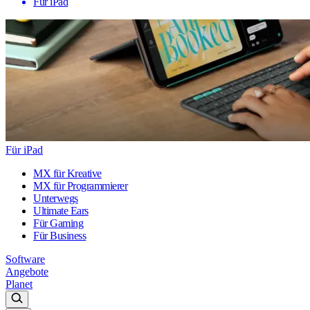
Für iPad
Für iPad
MX für Kreative
MX für Programmierer
Unterwegs
Ultimate Ears
Für Gaming
Für Business
Software
Angebote
Planet