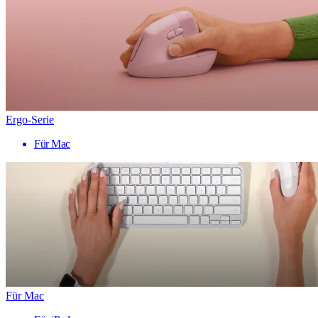
Ergo-Serie
Für Mac
Für Mac