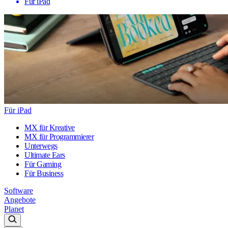
Für iPad
Für iPad
MX für Kreative
MX für Programmierer
Unterwegs
Ultimate Ears
Für Gaming
Für Business
Software
Angebote
Planet