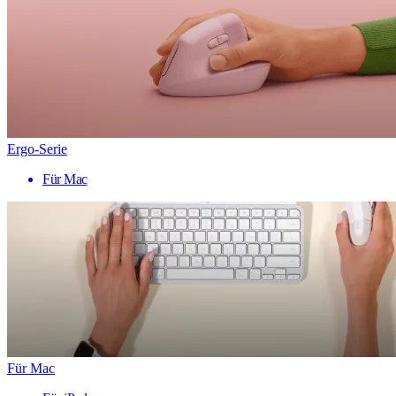
Ergo-Serie
Für Mac
Für Mac