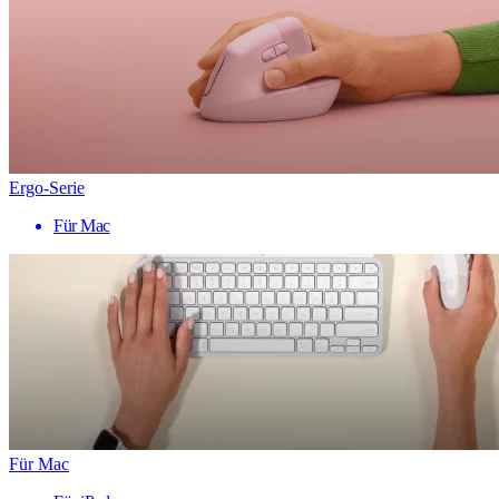
Ergo-Serie
Für Mac
Für Mac