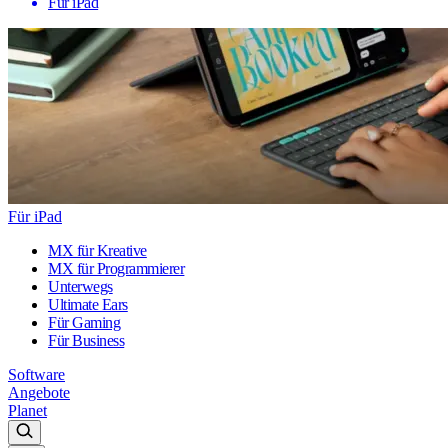
Für iPad
Für iPad
MX für Kreative
MX für Programmierer
Unterwegs
Ultimate Ears
Für Gaming
Für Business
Software
Angebote
Planet